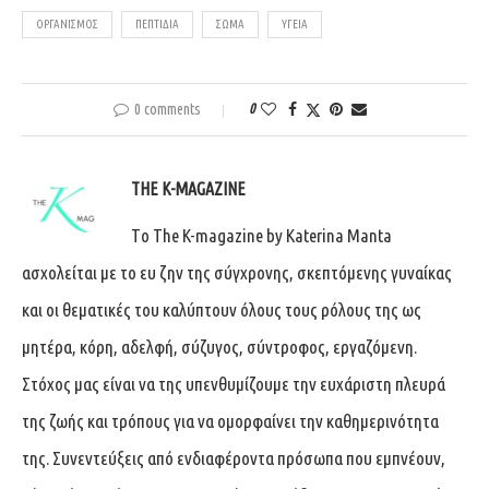
ΟΡΓΑΝΙΣΜΌΣ
ΠΕΠΤΊΔΙΑ
ΣΏΜΑ
ΥΓΕΊΑ
0 comments
0
THE K-MAGAZINE
Tο The K-magazine by Katerina Manta
ασχολείται με το ευ ζην της σύγχρονης, σκεπτόμενης γυναίκας
και οι θεματικές του καλύπτουν όλους τους ρόλους της ως
μητέρα, κόρη, αδελφή, σύζυγος, σύντροφος, εργαζόμενη.
Στόχος μας είναι να της υπενθυμίζουμε την ευχάριστη πλευρά
της ζωής και τρόπους για να ομορφαίνει την καθημερινότητα
της. Συνεντεύξεις από ενδιαφέροντα πρόσωπα που εμπνέουν,