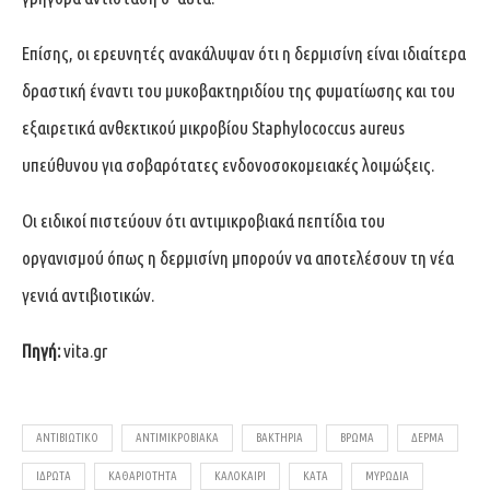
Επίσης, οι ερευνητές ανακάλυψαν ότι η δερμισίνη είναι ιδιαίτερα
δραστική έναντι του μυκοβακτηριδίου της φυματίωσης και του
εξαιρετικά ανθεκτικού μικροβίου Staphylococcus aureus
υπεύθυνου για σοβαρότατες ενδονοσοκομειακές λοιμώξεις.
Οι ειδικοί πιστεύουν ότι αντιμικροβιακά πεπτίδια του
οργανισμού όπως η δερμισίνη μπορούν να αποτελέσουν τη νέα
γενιά αντιβιοτικών.
Πηγή:
vita.gr
ΑΝΤΙΒΙΩΤΙΚΌ
ΑΝΤΙΜΙΚΡΟΒΙΑΚΆ
ΒΑΚΤΉΡΙΑ
ΒΡΏΜΑ
ΔΈΡΜΑ
ΙΔΡΏΤΑ
ΚΑΘΑΡΙΌΤΗΤΑ
ΚΑΛΟΚΑΊΡΙ
ΚΑΤΆ
ΜΥΡΩΔΙΆ