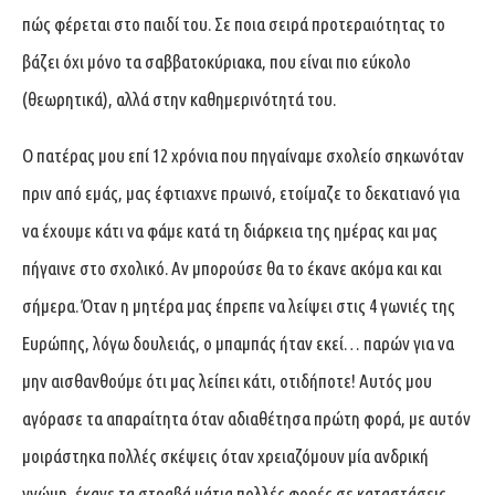
πώς φέρεται στο παιδί του. Σε ποια σειρά προτεραιότητας το
βάζει όχι μόνο τα σαββατοκύριακα, που είναι πιο εύκολο
(θεωρητικά), αλλά στην καθημερινότητά του.
Ο πατέρας μου επί 12 χρόνια που πηγαίναμε σχολείο σηκωνόταν
πριν από εμάς, μας έφτιαχνε πρωινό, ετοίμαζε το δεκατιανό για
να έχουμε κάτι να φάμε κατά τη διάρκεια της ημέρας και μας
πήγαινε στο σχολικό. Αν μπορούσε θα το έκανε ακόμα και και
σήμερα. Όταν η μητέρα μας έπρεπε να λείψει στις 4 γωνιές της
Ευρώπης, λόγω δουλειάς, ο μπαμπάς ήταν εκεί… παρών για να
μην αισθανθούμε ότι μας λείπει κάτι, οτιδήποτε! Αυτός μου
αγόρασε τα απαραίτητα όταν αδιαθέτησα πρώτη φορά, με αυτόν
μοιράστηκα πολλές σκέψεις όταν χρειαζόμουν μία ανδρική
γνώμη, έκανε τα στραβά μάτια πολλές φορές σε καταστάσεις