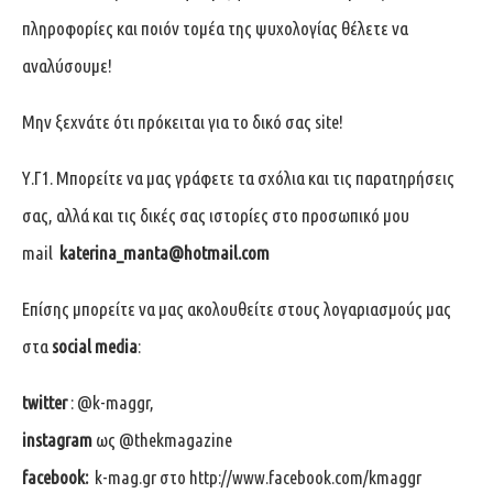
πληροφορίες και ποιόν τομέα της ψυχολογίας θέλετε να
αναλύσουμε!
Μην ξεχνάτε ότι πρόκειται για το δικό σας site!
Υ.Γ1. Μπορείτε να μας γράφετε τα σχόλια και τις παρατηρήσεις
σας, αλλά και τις δικές σας ιστορίες στο προσωπικό μου
mail
katerina
_manta
@hotmail
.com
Επίσης μπορείτε να μας ακολουθείτε στους λογαριασμούς μας
στα
social media
:
twitter
: @k-maggr,
instagram
ως @thekmagazine
facebook:
k-mag.gr σ
το
http://www.facebook.com/kmaggr