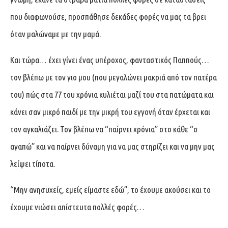
που διαφωνούσε, προσπάθησε δεκάδες φορές να μας τα βρει
όταν μαλώναμε με την μαμά.
Και τώρα… έχει γίνει ένας υπέροχος, φανταστικός Παππούς…
τον βλέπω με τον γιο μου (που μεγαλώνει μακριά από τον πατέρα
του) πώς στα 77 του χρόνια κυλιέται μαζί του στα πατώματα και
κάνει σαν μικρό παιδί με την μικρή του εγγονή όταν έρχεται και
τον αγκαλιάζει. Τον βλέπω να “παίρνει χρόνια” στο κάθε “σ
αγαπώ” και να παίρνει δύναμη για να μας στηρίζει και να μην μας
λείψει τίποτα.
“Μην ανησυχείς, εμείς είμαστε εδώ”, το έχουμε ακούσει και το
έχουμε νιώσει απίστευτα πολλές φορές…