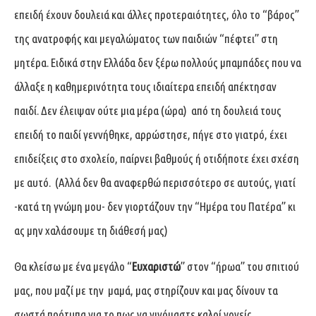
επειδή έχουν δουλειά και άλλες προτεραιότητες, όλο το “βάρος”
της ανατροφής και μεγαλώματος των παιδιών “πέφτει” στη
μητέρα. Ειδικά στην Ελλάδα δεν ξέρω πολλούς μπαμπάδες που να
άλλαξε η καθημερινότητα τους ιδιαίτερα επειδή απέκτησαν
παιδί. Δεν έλειψαν ούτε μια μέρα (ώρα) από τη δουλειά τους
επειδή το παιδί γεννήθηκε, αρρώστησε, πήγε στο γιατρό, έχει
επιδείξεις στο σχολείο, παίρνει βαθμούς ή οτιδήποτε έχει σχέση
με αυτό. (Αλλά δεν θα αναφερθώ περισσότερο σε αυτούς, γιατί
-κατά τη γνώμη μου- δεν γιορτάζουν την “Ημέρα του Πατέρα” κι
ας μην χαλάσουμε τη διάθεσή μας)
Θα κλείσω με ένα μεγάλο “
Ευχαριστώ
” στον “ήρωα” του σπιτιού
μας, που μαζί με την μαμά, μας στηρίζουν και μας δίνουν τα
σωστά πρότυπα για το πως να γινόμαστε καλοί γονείς.