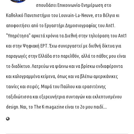
σπουδάσει Επικοινωνία-Ενημέρωση στο
Καθολικό Πανεπιστήμιο του Louvain-La-Neuve, στο Βέλγιο κι
αποφοιτήσει από το Εργαστήρι Δημοσιογραφίας του Ant1.
"Υπηρέτησα" αρκετά χρόνια τα Διεθνή στην τηλεόραση του Ant1
και στην Ψηφιακή ΕΡΤ. Έχω συνεργαστεί με διεθνή δίκτυα για
παραγωγές στην Ελλάδα στο παρελθόν, αλλά το πάθος μου είναι
το διαδίκτυο. Λατρεύω να ψάχνω και να βρίσκω ενδιαφέροντα
και καλογραμμένα κείμενα, όπως και να βλέπω αμερικάνικες
ταινίες και σειρές. Μαμά του Παύλου και ερασιτέχνης
ταξιδιώτισσα και εξερευνήτρια συνταγών και εκλεπτυσμένου
design. Ναι, το The K-magazine είναι το 2ο μου παιδί....