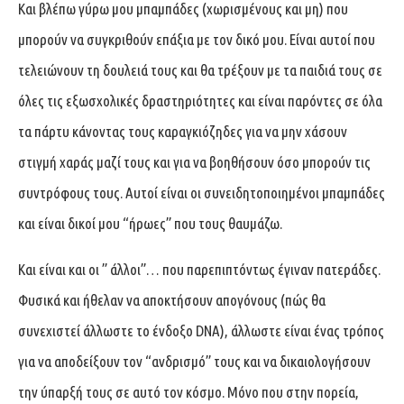
Και βλέπω γύρω μου μπαμπάδες (χωρισμένους και μη) που
μπορούν να συγκριθούν επάξια με τον δικό μου. Είναι αυτοί που
τελειώνουν τη δουλειά τους και θα τρέξουν με τα παιδιά τους σε
όλες τις εξωσχολικές δραστηριότητες και είναι παρόντες σε όλα
τα πάρτυ κάνοντας τους καραγκιόζηδες για να μην χάσουν
στιγμή χαράς μαζί τους και για να βοηθήσουν όσο μπορούν τις
συντρόφους τους. Αυτοί είναι οι συνειδητοποιημένοι μπαμπάδες
και είναι δικοί μου “ήρωες” που τους θαυμάζω.
Και είναι και οι ” άλλοι”… που παρεπιπτόντως έγιναν πατεράδες.
Φυσικά και ήθελαν να αποκτήσουν απογόνους (πώς θα
συνεχιστεί άλλωστε το ένδοξο DNA), άλλωστε είναι ένας τρόπος
για να αποδείξουν τον “ανδρισμό” τους και να δικαιολογήσουν
την ύπαρξή τους σε αυτό τον κόσμο. Μόνο που στην πορεία,