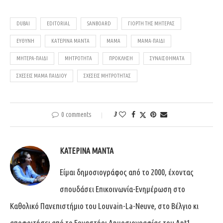
DUBAI
EDITORIAL
SANBOARD
ΓΙΟΡΤΉ ΤΗΣ ΜΗΤΈΡΑΣ
ΕΥΘΎΝΗ
ΚΑΤΕΡΊΝΑ ΜΑΝΤΆ
ΜΑΜΆ
ΜΑΜΆ-ΠΑΙΔΊ
ΜΗΤΈΡΑ-ΠΑΙΔΊ
ΜΗΤΡΌΤΗΤΑ
ΠΡΟΚΛΗΣΗ
ΣΥΝΑΙΣΘΉΜΑΤΑ
ΣΧΈΣΕΙΣ ΜΑΜΆ ΠΑΙΔΙΟΎ
ΣΧΈΣΕΙΣ ΜΗΤΡΌΤΗΤΑΣ
0 comments
3
ΚΑΤΕΡΊΝΑ ΜΑΝΤΆ
Είμαι δημοσιογράφος από το 2000, έχοντας
σπουδάσει Επικοινωνία-Ενημέρωση στο
Καθολικό Πανεπιστήμιο του Louvain-La-Neuve, στο Βέλγιο κι
αποφοιτήσει από το Εργαστήρι Δημοσιογραφίας του Ant1.