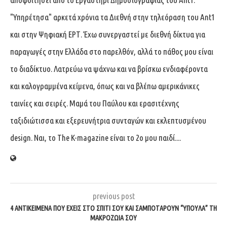
"Υπηρέτησα" αρκετά χρόνια τα Διεθνή στην τηλεόραση του Ant1
και στην Ψηφιακή ΕΡΤ. Έχω συνεργαστεί με διεθνή δίκτυα για
παραγωγές στην Ελλάδα στο παρελθόν, αλλά το πάθος μου είναι
το διαδίκτυο. Λατρεύω να ψάχνω και να βρίσκω ενδιαφέροντα
και καλογραμμένα κείμενα, όπως και να βλέπω αμερικάνικες
ταινίες και σειρές. Μαμά του Παύλου και ερασιτέχνης
ταξιδιώτισσα και εξερευνήτρια συνταγών και εκλεπτυσμένου
design. Ναι, το The K-magazine είναι το 2ο μου παιδί....
previous post
4 ΑΝΤΙΚΕΊΜΕΝΑ ΠΟΥ ΈΧΕΙΣ ΣΤΟ ΣΠΊΤΙ ΣΟΥ ΚΑΙ ΣΑΜΠΟΤΆΡΟΥΝ “ΎΠΟΥΛΑ” ΤΗ
ΜΑΚΡΟΖΩΊΑ ΣΟΥ