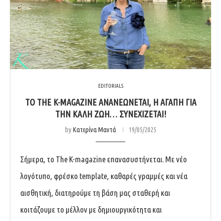
EDITORIALS
ΤΟ THE K-MAGAZINE ΑΝΑΝΕΏΝΕΤΑΙ, Η ΑΓΆΠΗ ΓΙΑ
ΤΗΝ ΚΑΛΉ ΖΩΉ… ΣΥΝΕΧΊΖΕΤΑΙ!
by
Κατερίνα Μαντά
19/05/2025
Σήμερα, το The K-magazine επανασυστήνεται. Με νέο
λογότυπο, φρέσκο template, καθαρές γραμμές και νέα
αισθητική, διατηρούμε τη βάση μας σταθερή και
κοιτάζουμε το μέλλον με δημιουργικότητα και