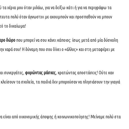
α χέρια μου όταν μιλάω, για να δείξω κάτι ή για να περιγράψω τα
στευτα πολύ όταν άγνωστοι με ακουμπούν και προσπαθούν να μπουν
υτό το δικαίωμα!
τερο δώρο
που μπορεί να σου κάνει κάποιος: ίσως μετά από μία δύσκολη
 την χαρά σου! Η δύναμη που σου δίνει ο «άλλος» και στη μεταφέρει με
αι συνεργάτες,
φορώντας μάσκες
, κρατώντας αποστάσεις! Ούτε καν
κλείσουν τα σχολεία, τα παιδιά δεν μπορούσαν να πλησιάσουν την γιαγιά
 να είναι από οικονομικής άποψης ή κοινωνικοποίησης! Μείναμε πολύ στα