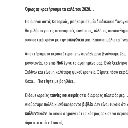
Όμως ας κρατήσουμε τα καλά του 2020…
Ποιά είναι αυτά; Καταρχάς, μπήκαμε σε μία διαδικασία “αναγκ
θα μιλήσω για τις οικονομικές συνέπειες, αλλά τις συναισθημ
ουσιαστικό χρόνο με την
οικογένεια
μας. Κάποιοι μάλιστα “γνω
Αποκτήσαμε οι περισσότεροι την συνήθεια να βγαίνουμε έξω 
μονοτονία, το
sms Νο6
έγινε το αγαπημένο μας. Εγώ ξεκίνησα
Ξεδίνω και είναι η καλύτερη ψυχοθεραπεία. Ξέρετε πόσο κεφά
Χαχα… Πιστέψτε με βοηθάει…
Είδαμε ωραίες
ταινίες και σειρές
στις διάφορες πλατφόρμες… 
Διαβάσαμε πολλά κι ενδιαφέροντα
βιβλία
. Δεν είναι τυχαίο ό
καλλυντικών
! Το οποίο σημαίνει ότι ο κόσμος άρχισε να περι
ώρα στο σπίτι. Σωστά;