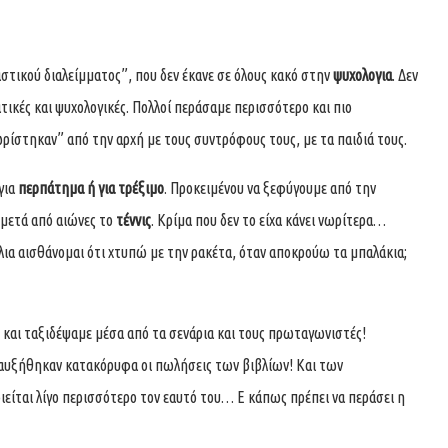
αστικού διαλείμματος”, που δεν έκανε σε όλους κακό στην
ψυχολογια
. Δεν
ατικές και ψυχολογικές. Πολλοί περάσαμε περισσότερο και πιο
ρίστηκαν” από την αρχή με τους συντρόφους τους, με τα παιδιά τους.
για
περπάτημα ή για τρέξιμο
. Προκειμένου να ξεφύγουμε από την
 μετά από αιώνες το
τέννις
. Κρίμα που δεν το είχα κάνει νωρίτερα…
λια αισθάνομαι ότι χτυπώ με την ρακέτα, όταν αποκρούω τα μπαλάκια;
και ταξιδέψαμε μέσα από τα σενάρια και τους πρωταγωνιστές!
τι αυξήθηκαν κατακόρυφα οι πωλήσεις των βιβλίων! Και των
ποιείται λίγο περισσότερο τον εαυτό του… Ε κάπως πρέπει να περάσει η