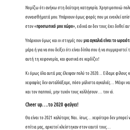
Νομίζω ότι ανήκω στη δεύτερη κατηγορία. Χρησιμοποιώ πολύ τ
συναισθήματά μου. Υπάρχουν όμως φορές που με ενοχλεί απί
στον «
προσωπικό μου χώρο
», ειδικά αν δεν τους έχει δοθεί α
Υπάρχουν όμως και οι στιγμές που
μια αγκαλιά είναι το ωραιό
μέρα ή για να σου δείξει ότι είναι δίπλα σου ή να συμμεριστεί
αυτή τη χειρονομία, και φυσικά σε κερδίζει!
Κι όμως όλα αυτά μας έλειψαν πολύ το 2020… Είδαμε φίλους κ
χειραψίες δεν ανταλλάξαμε, πόσο μάλιστα αγκαλιές… Μέχρι να 
και τον παππού, μην τυχόν τους κολλήσουν … τον ιό.
Cheer up….το 2020 φεύγει!
Θα είναι το 2021 καλύτερο; Ναι.. ίσως… χειρότερο δεν μπορεί
σπίτια μας, αρκετοί κλείστηκαν στον εαυτό τους…