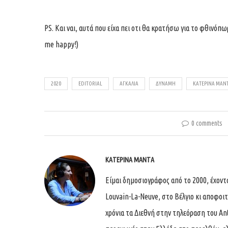
PS. Και ναι, αυτά που είχα πει οτι θα κρατήσω για το φθινόπ
me happy!)
2020
EDITORIAL
ΑΓΚΑΛΙΆ
ΔΎΝΑΜΗ
ΚΑΤΕΡΊΝΑ ΜΑΝ
0 comments
ΚΑΤΕΡΊΝΑ ΜΑΝΤΆ
Είμαι δημοσιογράφος από το 2000, έχον
Louvain-La-Neuve, στο Βέλγιο κι αποφοι
χρόνια τα Διεθνή στην τηλεόραση του An