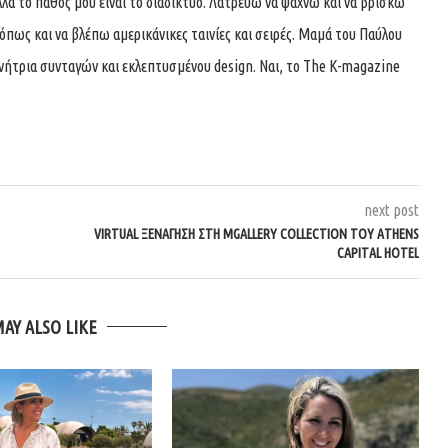
λά το πάθος μου είναι το διαδίκτυο. Λατρεύω να ψάχνω και να βρίσκω
όπως και να βλέπω αμερικάνικες ταινίες και σειρές. Μαμά του Παύλου
υνήτρια συνταγών και εκλεπτυσμένου design. Ναι, το The K-magazine
next post
VIRTUAL ΞΕΝΆΓΗΣΗ ΣΤΗ MGALLERY COLLECTION ΤΟΥ ATHENS
CAPITAL HOTEL
MAY ALSO LIKE