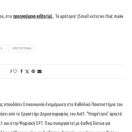
ωρο, στο
προηγούμενο editorial.
.. Τα κράτησα! (Small victories that make
ΤΆ
ΧΡΙΣΤΟΎΓΕΝΝΑ
3
τας σπουδάσει Επικοινωνία-Ενημέρωση στο Καθολικό Πανεπιστήμιο του
τήσει από το Εργαστήρι Δημοσιογραφίας του Ant1. "Υπηρέτησα" αρκετά
t1 και στην Ψηφιακή ΕΡΤ. Έχω συνεργαστεί με διεθνή δίκτυα για