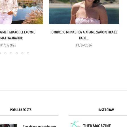
ΟΥΜΕ ΤΙ ΔΙΑΚΟΠΈΣ ΈΧΟΥΜΕ
ΙΟΎΝΙΟΣ: Ο ΜΉΝΑΣ ΠΟΥ ΑΓΑΠΆΜΕ ΔΙΑΦΟΡΕΤΙΚΆ ΣΕ
ΓΜΑΤΙΚΆ ΑΝΆΓΚΗ;
ΚΆΘΕ...
01/07/2026
01/06/2026
POPULAR POSTS
INSTAGRAM
THEKMAGAZINE
7 περίεργα στοιχεία που