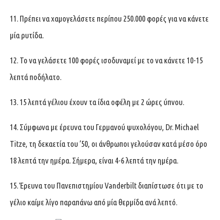
11. Πρέπει να χαμογελάσετε περίπου 250.000 φορές για να κάνετε
μία ρυτίδα.
12. Το να γελάσετε 100 φορές ισοδυναμεί με το να κάνετε 10-15
λεπτά ποδήλατο.
13. 15 λεπτά γέλιου έχουν τα ίδια οφέλη με 2 ώρες ύπνου.
14. Σύμφωνα με έρευνα του Γερμανού ψυχολόγου, Dr. Michael
Titze, τη δεκαετία του ’50, οι άνθρωποι γελούσαν κατά μέσο όρο
18 λεπτά την ημέρα. Σήμερα, είναι 4-6 λεπτά την ημέρα.
15. Έρευνα του Πανεπιστημίου Vanderbilt διαπίστωσε ότι με το
γέλιο καίμε λίγο παραπάνω από μία θερμίδα ανά λεπτό.