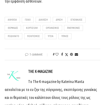
την εμφάνιση ασθενειών.
ΑΛΗΘΕΙΑ
ΓΈΛΙΟ
ΔΙΆΘΕΣΗ
ΔΡΆΣΗ
ΕΓΚΈΦΑΛΟΣ
ΘΕΡΜΊΔΕΣ
ΚΟΡΤΙΖΌΛΗ
ΟΡΓΑΝΙΣΜΌΣ
ΠΝΕΎΜΟΝΕΣ
ΠΟΔΉΛΑΤΟ
ΠΟΛΙΤΙΣΜΌΣ
ΥΓΕΊΑ
ΎΠΝΟΣ
1 comment
0
THE K-MAGAZINE
Tο The K-magazine by Katerina Manta
ασχολείται με το ευ ζην της σύγχρονης, σκεπτόμενης γυναίκας
και οι θεματικές του καλύπτουν όλους τους ρόλους της ως