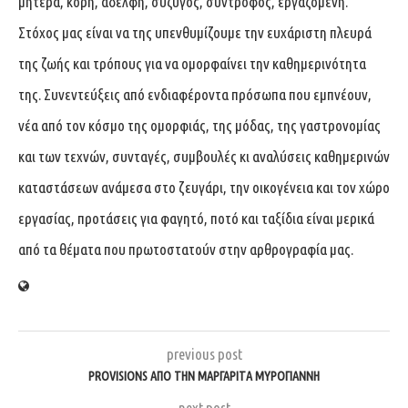
μητέρα, κόρη, αδελφή, σύζυγος, σύντροφος, εργαζόμενη.
Στόχος μας είναι να της υπενθυμίζουμε την ευχάριστη πλευρά
της ζωής και τρόπους για να ομορφαίνει την καθημερινότητα
της. Συνεντεύξεις από ενδιαφέροντα πρόσωπα που εμπνέουν,
νέα από τον κόσμο της ομορφιάς, της μόδας, της γαστρονομίας
και των τεχνών, συνταγές, συμβουλές κι αναλύσεις καθημερινών
καταστάσεων ανάμεσα στο ζευγάρι, την οικογένεια και τον χώρο
εργασίας, προτάσεις για φαγητό, ποτό και ταξίδια είναι μερικά
από τα θέματα που πρωτοστατούν στην αρθρογραφία μας.
previous post
PROVISIONS ΑΠΌ ΤΗΝ ΜΑΡΓΑΡΊΤΑ ΜΥΡΟΓΙΆΝΝΗ
next post