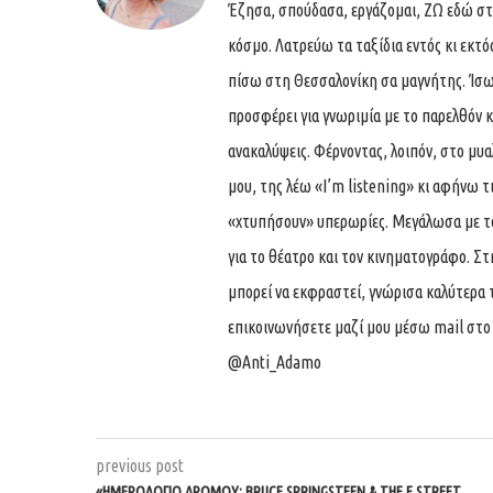
Έζησα, σπούδασα, εργάζομαι, ΖΩ εδώ στη
κόσμο. Λατρεύω τα ταξίδια εντός κι εκτό
πίσω στη Θεσσαλονίκη σα μαγνήτης. Ίσως
προσφέρει για γνωριμία με το παρελθόν κι 
ανακαλύψεις. Φέρνοντας, λοιπόν, στο μυ
μου, της λέω «I’m listening» κι αφήνω τ
«χτυπήσουν» υπερωρίες. Μεγάλωσα με τα
για το θέατρο και τον κινηματογράφο. Σ
μπορεί να εκφραστεί, γνώρισα καλύτερα 
επικοινωνήσετε μαζί μου μέσω mail στ
@Anti_Adamo
previous post
«ΗΜΕΡΟΛΟΓΙΟ ΔΡΟΜΟΥ: BRUCE SPRINGSTEEN & THE E STREET