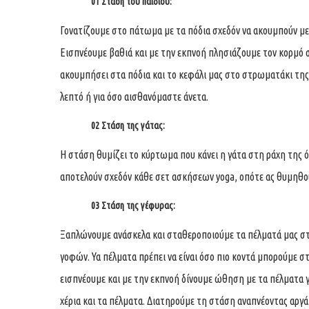
01 Στάση του παιδιού:
Γονατίζουμε στο πάτωμα με τα πόδια σχεδόν να ακουμπούν με
Εισπνέουμε βαθιά και με την εκπνοή πλησιάζουμε τον κορμό σ
ακουμπήσει στα πόδια και το κεφάλι μας στο στρωματάκι της 
λεπτό ή για όσο αισθανόμαστε άνετα.
02 Στάση της γάτας:
Η στάση θυμίζει το κύρτωμα που κάνει η γάτα στη ράχη της ότ
αποτελούν σχεδόν κάθε σετ ασκήσεων yoga, οπότε ας θυμηθού
03 Στάση της γέφυρας:
Ξαπλώνουμε ανάσκελα και σταθεροποιούμε τα πέλματά μας στο
γοφών. Υα πέλματα πρέπει να είναι όσο πιο κοντά μπορούμε στ
εισπνέουμε και με την εκπνοή δίνουμε ώθηση με τα πέλματα γ
χέρια και τα πέλματα. Διατηρούμε τη στάση αναπνέοντας αργά 