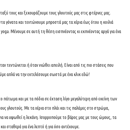
ταξύ τους και ξεκουράζουμε τους γλουτούς μας στις φτέρνες μας.
τα γόνατα και τεντώνουμε μπροστά μας τα χέρια έως ότου η κοιλιά
yoga. Μένουμε σε αυτή τη θέση εισπνέοντας κι εκπνέοντας αργά για ένα
αν τεντώνεται ή όταν νιώθει απειλή. Είναι από τις πιο στάσεις που
με απλά να την εκτελέσουμε σωστά με ένα κλικ εδώ!
 πάτωμα και με τα πόδια σε έκταση λίγο μεγαλύτερη από εκείνη των
ους γλουτούς. Με τα χέρια στο πλάι και τις παλάμες στο στρώμα,
ια να υψωθεί η λεκάνη. Ισορροπούμε το βάρος μας με τους ώμους, τα
και σταθερά για ένα λεπτό ή για όσο αντέχουμε.