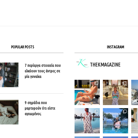
POPULAR POSTS
INSTAGRAM
THEKMAGAZINE
7 περίεργα στοιχεία που
ελκύουν τους άντρες σε
μία γυναίκα
9 σημάδια που
μαρτυρούν ότι είστε
αγχωμένοι;