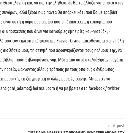
 Θεσσαλονίκη και, να πω την αλήθεια, δε θα το άλλαζα για τίποτα στον
ς συνόρων, αλλά ξέρω πως πάντα θα υπάρχει κάτι που θα με τραβάει
 είναι αυτή η αύρα μυστηρίου που τη διακατέχει, η ευκαιρία που
οι υποσχέσεις που δίνει για καινούριες εμπειρίες και –γιατί όχι;-
αλό μου τον τηλεοπτικό ψυχίατρο Frasier Crane, απευθύνομαι στην πόλη
ις αισθήσεις μου, τη στιγμή που αφουγκράζονται τους παλμούς της, να
 βιβλία, παιδί βιβλιοφάγων, γαρ. Μέσα από αυτά ακολούθησαν η αγάπη
την πορεία, ψάχνοντας άλλους τρόπους με τους οποίους ο άνθρωπος
τη μουσική, τη ζωγραφική κι άλλες μορφές τέχνης. Μπορειτε να
ο
antigoni_adamo@hotmail.com
ή να με βρείτε στο facebook / twitter
next post
TIPS ΓΙΑ ΝΑ ΔΙΑΛΕΞΕΙΣ ΤΟ ΕΠΟΜΕΝΟ SIGNATURE ΑΡΩΜΑ ΣΟΥ