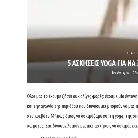
HEALTHY
5 ΑΣΚΗΣΕΙΣ YOGA ΓΙΑ Ν
by
Αντιγόνη Α
Όλοι μας το έχουμε ζήσει ουκ ολίγες φορές: έχουμε μία έντονη
και την αγωνία της περιόδου που διανύουμε) μπορούν να μας π
στο κρεβάτι. Μήπως όμως να δοκιμάζαμε και τη yoga, της οπο
σώματος; Σας δίνουμε λοιπόν μερικές ασκήσεις να δοκιμάσετ