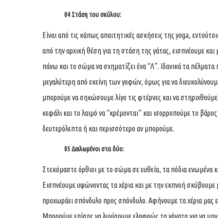
04 Στάση του σκύλου:
Είναι από τις κάπως απαιτητικές ασκήσεις της yoga, εντούτο
από την αρχική θέση για τη στάση της γάτας, εισπνέουμε και μ
πάνω και το σώμα να σχηματίζει ένα “Λ”. Ιδανικά τα πέλματα
μεγαλύτερη από εκείνη των γοφών, όμως για να διευκολύνουμε
μπορούμε να σηκώσουμε λίγο τις φτέρνες και να στηριχθούμ
κεφάλι και το λαιμό να “κρέμονται” και ισορροπούμε το βάρος
δευτερόλεπτα ή και περισσότερο αν μπορούμε.
05 Διπλωμένοι στα δύο:
Στεκόμαστε όρθιοι με το σώμα σε ευθεία, τα πόδια ενωμένα κ
Εισπνέουμε υψώνοντας τα χέρια και με την εκπνοή σκύβουμε μ
προχωράει σπόνδυλο προς σπόνδυλο. Αφήνουμε τα χέρια μας ε
Μπορούμε επίσης να λυγίσουμε ελαφρώς τα γόνατα για να μη