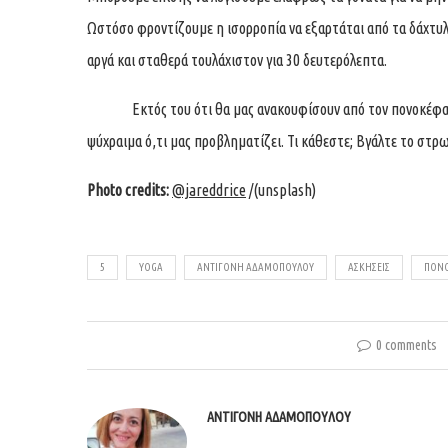
Ωστόσο φροντίζουμε η ισορροπία να εξαρτάται από τα δάχτυλ
αργά και σταθερά τουλάχιστον για 30 δευτερόλεπτα.
Εκτός του ότι θα μας ανακουφίσουν από τον πονοκέφαλο, 
ψύχραιμα ό,τι μας προβληματίζει. Τι κάθεστε; Βγάλτε το στρω
Photo credits:
@jareddrice
/(
unsplash
)
5
YOGA
ΑΝΤΙΓΌΝΗ ΑΔΑΜΟΠΟΎΛΟΥ
ΑΣΚΗΣΕΙΣ
ΠΟΝ
0 comments
ΑΝΤΙΓΌΝΗ ΑΔΑΜΟΠΟΎΛΟΥ