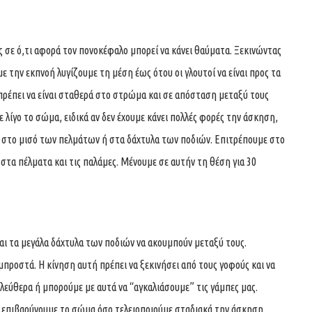
ις σε ό,τι αφορά τον πονοκέφαλο μπορεί να κάνει θαύματα. Ξεκινώντας
ε την εκπνοή λυγίζουμε τη μέση έως ότου οι γλουτοί να είναι προς τα
 πρέπει να είναι σταθερά στο στρώμα και σε απόσταση μεταξύ τους
 λίγο το σώμα, ειδικά αν δεν έχουμε κάνει πολλές φορές την άσκηση,
ε στο μισό των πελμάτων ή στα δάχτυλα των ποδιών. Επιτρέπουμε στο
 στα πέλματα και τις παλάμες. Μένουμε σε αυτήν τη θέση για 30
αι τα μεγάλα δάχτυλα των ποδιών να ακουμπούν μεταξύ τους.
προστά. Η κίνηση αυτή πρέπει να ξεκινήσει από τους γοφούς και να
λεύθερα ή μπορούμε με αυτά να “αγκαλιάσουμε” τις γάμπες μας.
ν επιβαρύνουμε το σώμα όσο τελειοποιούμε σταδιακά την άσκηση.