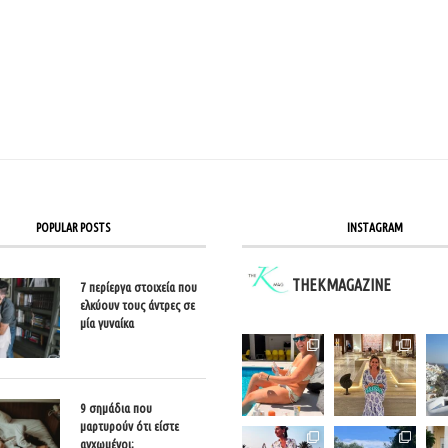
POPULAR POSTS
INSTAGRAM
THEKMAGAZINE
7 περίεργα στοιχεία που
ελκύουν τους άντρες σε
μία γυναίκα
9 σημάδια που
μαρτυρούν ότι είστε
αγχωμένοι;