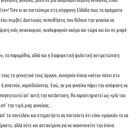
 γεννηθείς γυναίκα, μέσα σε μια ανδροκρατούμενη κοινωνία, είναι
έτο»! Όσο κι αν πιστεύουμε στη σύγχρονη Ελλάδα πως τα πράγματα
ν έχει συμβεί. Δυστυχώς πεποιθήσεις που θέλουν την γυναίκα να
ίριση ενός νοικοκυριού, κυκλοφορούν ακόμα και τώρα και όχι σε μικρό
ν, τα παραμύθια, αλλά και η διαφορετική φυλετική αντιμετώπιση
 τους το γεννητικό τους όργανο, κυνηγούν όποια «κότα» πέσει στο
ή απατούν, κοροϊδεύοντας. Ενώ, αν μια γυναίκα πάρει την απόφαση να
 απογοητευτεί απ’ αυτή την κατάσταση, θα χαρακτηριστεί ως «μία του
 απ’ την τιμή μιας γυναίκας…
 απ’ το παντελόνι και σταματήστε να πιστεύετε ότι είναι «μαγκιά» το να
αστε, αλλά ούτε και αντικείμενα για να ικανοποιείτε την όποια