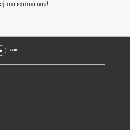
χή του εαυτού σου!
EMAIL