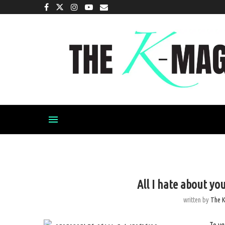
All I hate about y
written by
The 