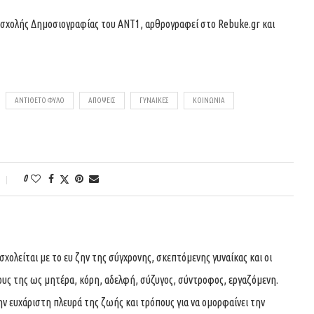
 σχολής Δημοσιογραφίας του ΑΝΤ1, αρθρογραφεί στο
Rebuke.gr
και
ΑΝΤΊΘΕΤΟ ΦΎΛΟ
ΑΠΌΨΕΙΣ
ΓΥΝΑΊΚΕΣ
ΚΟΙΝΩΝΊΑ
0
ολείται με το ευ ζην της σύγχρονης, σκεπτόμενης γυναίκας και οι
ους της ως μητέρα, κόρη, αδελφή, σύζυγος, σύντροφος, εργαζόμενη.
ην ευχάριστη πλευρά της ζωής και τρόπους για να ομορφαίνει την