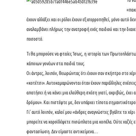
Το να
«πακ
έχουν αλλάξει και οι ρόλοι έχουν εξισορροπηθεί, μόνο αυτό δε
αναλαμβάνει πλήρως την ανατροφή ενός παιδιού και την διαχε
ποσοστό.
Τι θα μπορούσε να φταίει; Ίσως, η ιστορία των Πρωτοπλάστω
κάποιων γονέων στα παιδιά τους.
Οι άντρες, λοιπόν, θεωρώντας ότι έχουν σαν σκήπτρο στο χέρι
«κοτέτσι». Αυτοκαμαρώνονται όταν έχουν παράλληλες σχέσεις 
απατήσει ή να κάνει μια ελεύθερη σχέση γιατί, ακριβώς, έχει
δρόμου». Και πιστέψτε με, δεν υπάρχει τίποτα σημαντικότερο
Γι’ αυτό λοιπόν, καλοί μου «άνδρες αναγνώστες βγάλτε το χέρι
μπορείτε να κοροϊδέψετε πισώπλατα μια κοπέλα. Ούτε χαζές είμ
φαντασίωση. Δεν είμαστε αντικείμενα…