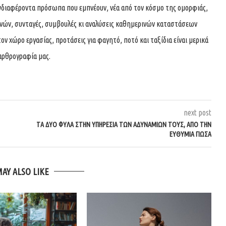
νδιαφέροντα πρόσωπα που εμπνέουν, νέα από τον κόσμο της ομορφιάς,
χνών, συνταγές, συμβουλές κι αναλύσεις καθημερινών καταστάσεων
τον χώρο εργασίας, προτάσεις για φαγητό, ποτό και ταξίδια είναι μερικά
αρθρογραφία μας.
next post
ΤΑ ΔΎΟ ΦΎΛΑ ΣΤΗΝ ΥΠΗΡΕΣΊΑ ΤΩΝ ΑΔΥΝΑΜΙΏΝ ΤΟΥΣ, ΑΠΌ ΤΗΝ
ΕΥΘΥΜΊΑ ΓΙΏΣΑ
MAY ALSO LIKE