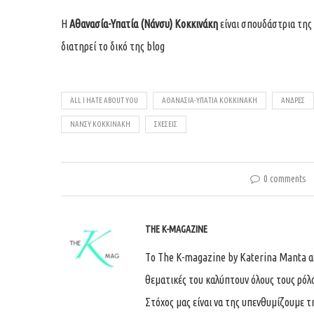
Η
Αθανασία-Υπατία (Νάνσυ) Κοκκινάκη
είναι σπουδάστρια της
διατηρεί το δικό της
blog
ALL I HATE ABOUT YOU
ΑΘΑΝΑΣΊΑ-ΥΠΑΤΊΑ ΚΟΚΚΙΝΆΚΗ
ΆΝΔΡΕΣ
ΝΆΝΣΥ ΚΟΚΚΙΝΆΚΗ
ΣΧΈΣΕΙΣ
0 comments
THE K-MAGAZINE
Tο The K-magazine by Katerina Manta ασχ
θεματικές του καλύπτουν όλους τους ρόλ
Στόχος μας είναι να της υπενθυμίζουμε τ