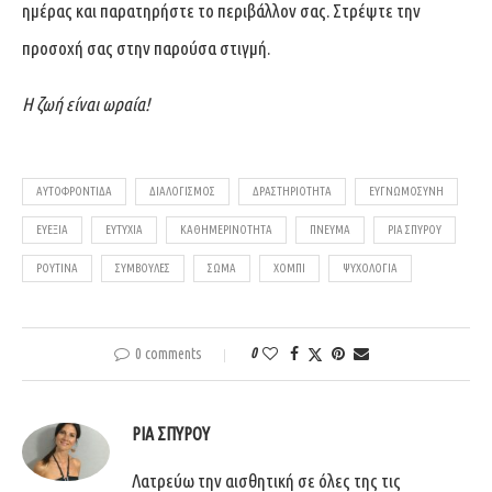
ημέρας και παρατηρήστε το περιβάλλον σας. Στρέψτε την
προσοχή σας στην παρούσα στιγμή.
Η ζωή είναι ωραία!
ΑΥΤΟΦΡΟΝΤΊΔΑ
ΔΙΑΛΟΓΙΣΜΌΣ
ΔΡΑΣΤΗΡΙΌΤΗΤΑ
ΕΥΓΝΩΜΟΣΎΝΗ
ΕΥΕΞΊΑ
ΕΥΤΥΧΊΑ
ΚΑΘΗΜΕΡΙΝΌΤΗΤΑ
ΠΝΕΎΜΑ
ΡΊΑ ΣΠΎΡΟΥ
ΡΟΥΤΊΝΑ
ΣΥΜΒΟΥΛΈΣ
ΣΏΜΑ
ΧΌΜΠΙ
ΨΥΧΟΛΟΓΊΑ
0 comments
0
ΡΊΑ ΣΠΎΡΟΥ
Λατρεύω την αισθητική σε όλες της τις