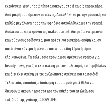
εκφάνσεις. Δεν μπορώ τίποτα κακόγουστο ή χωρίς χαρακτήρα.
Από μικρή μου άρεσαν οι τέχνες. Ασχολήθηκα με την μουσική και
καθώς μεγάλωνα προς την εφηβεία ασχολήθηκα με την γραφή.
Δούλευα αρκετά χρόνια ως makeup artist. Λατρεύω να ερευνώ
καινούργιους ορίζοντες, μου αρέσει να ρισκάρω ακόμη και αν
αυτό είναι κόντρα ή ξένο με αυτά που είδη ξέρω ή είμαι
εξοικειωμένη. Τα τελευταία χρόνια μου αρέσει να γράφω για
beauty news, για ό,τι έχει σχέση με τον πολιτισμό, το περιβάλλον
και ό,τι έχει σχέση με τις ανθρώπινες σχέσεις και τα παιδιά!
Τελευταία, σπουδάζω διοίκηση τουρισμού γιατί θέλω να
διευρύνω ακόμη περισσότερο τον κύκλο του ατελείωτου
ταξιδιού της γνώσης. #LOVELIFE.