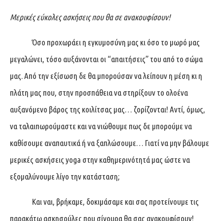
Μερικές εύκολες ασκήσεις που θα σε ανακουφίσουν!
Όσο προχωράει η εγκυμοσύνη μας κι όσο το μωρό μας
μεγαλώνει, τόσο αυξάνονται οι “απαιτήσεις” του από το σώμα
μας. Από την εξίσωση δε θα μπορούσαν να λείπουν η μέση κι η
πλάτη μας που, στην προσπάθεια να στηρίξουν το ολοένα
αυξανόμενο βάρος της κοιλίτσας μας… ζορίζονται! Αντί, όμως,
να ταλαιπωρούμαστε και να νιώθουμε πως δε μπορούμε να
καθίσουμε αναπαυτικά ή να ξαπλώσουμε… Γιατί να μην βάλουμε
μερικές ασκήσεις yoga στην καθημερινότητά μας ώστε να
εξομαλύνουμε λίγο την κατάσταση;
Και ναι, βρήκαμε, δοκιμάσαμε και σας προτείνουμε τις
παρακάτω ασκησούλες που σίγουρα θα σας ανακουφίσουν!