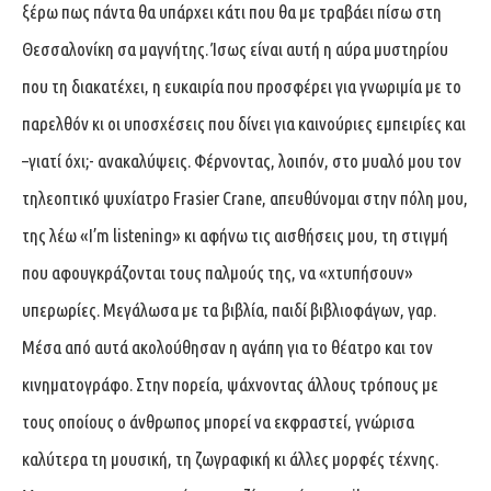
ξέρω πως πάντα θα υπάρχει κάτι που θα με τραβάει πίσω στη
Θεσσαλονίκη σα μαγνήτης. Ίσως είναι αυτή η αύρα μυστηρίου
που τη διακατέχει, η ευκαιρία που προσφέρει για γνωριμία με το
παρελθόν κι οι υποσχέσεις που δίνει για καινούριες εμπειρίες και
–γιατί όχι;- ανακαλύψεις. Φέρνοντας, λοιπόν, στο μυαλό μου τον
τηλεοπτικό ψυχίατρο Frasier Crane, απευθύνομαι στην πόλη μου,
της λέω «I’m listening» κι αφήνω τις αισθήσεις μου, τη στιγμή
που αφουγκράζονται τους παλμούς της, να «χτυπήσουν»
υπερωρίες. Μεγάλωσα με τα βιβλία, παιδί βιβλιοφάγων, γαρ.
Μέσα από αυτά ακολούθησαν η αγάπη για το θέατρο και τον
κινηματογράφο. Στην πορεία, ψάχνοντας άλλους τρόπους με
τους οποίους ο άνθρωπος μπορεί να εκφραστεί, γνώρισα
καλύτερα τη μουσική, τη ζωγραφική κι άλλες μορφές τέχνης.