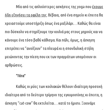
Μία από τις απλούστερες ασκήσεις της yoga που
έχουμε
ήδη εξηγήσει τα οφέλη της
. Βέβαια, από ένα σημείο κι έπειτα θα
χρειαστούμε υποστήριξη όπως ένα μαξιλάρι… Καθώς θα είναι
πιο δύσκολο να στηρίξουμε την κοιλιά μας στους μηρούς και να
κάνουμε ένα τόσο βαθύ κάθισμα. Και πάλι, όμως, η άσκηση
επιτρέπει να “ανοίξουν” τα πλευρά κι η σπονδυλική στήλη
μειώνοντας την πίεση που εκ των πραγμάτων υπομένουν οι
αρθρώσεις.
“Γάτα”
Καθώς οι μύες των κοιλιακών θέλουν ιδιαίτερη προσοχή
ιδιαίτερα από το δεύτερο τρίμηνο της εγκυμοσύνης κι έπειτα, η
άσκηση “cat-cow” θα εκτελείται… κατά το ήμισυ. Ξεκινάμε