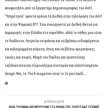
αποφοιτήσει από το Εργαστήρι Δημοσιογραφίας του Ant1.
"Υπηρέτησα" αρκετά χρόνια τα Διεθνή στην τηλεόραση του Ant1
και στην Ψηφιακή ΕΡΤ. Έχω συνεργαστεί με διεθνή δίκτυα για
παραγωγές στην Ελλάδα στο παρελθόν, αλλά το πάθος μου είναι
το διαδίκτυο. Λατρεύω να ψάχνω και να βρίσκω ενδιαφέροντα
και καλογραμμένα κείμενα, όπως και να βλέπω αμερικάνικες
ταινίες και σειρές. Μαμά του Παύλου και ερασιτέχνης
ταξιδιώτισσα και εξερευνήτρια συνταγών και εκλεπτυσμένου
design. Ναι, το The K-magazine είναι το 2ο μου παιδί....
previous post
ΠΟΙΑ ΤΡΟΦΙΜΑ ΑΠΟΦΕΥΓΟΥΜΕ ΣΤΑ ΨΩΝΙΑ ΤΗΣ ΤΕΛΕΥΤΑΙΑΣ ΣΤΙΓΜΗΣ