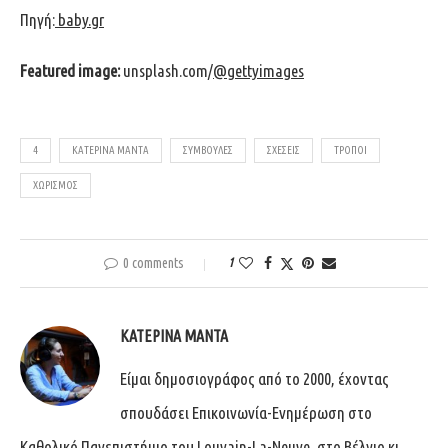
Πηγή:
baby.gr
Featured image:
unsplash.com/
@gettyimages
4
ΚΑΤΕΡΊΝΑ ΜΑΝΤΆ
ΣΥΜΒΟΥΛΈΣ
ΣΧΈΣΕΙΣ
ΤΡΟΠΟΙ
ΧΩΡΙΣΜΌΣ
0 comments
1
ΚΑΤΕΡΊΝΑ ΜΑΝΤΆ
Είμαι δημοσιογράφος από το 2000, έχοντας
σπουδάσει Επικοινωνία-Ενημέρωση στο
Καθολικό Πανεπιστήμιο του Louvain-La-Neuve, στο Βέλγιο κι