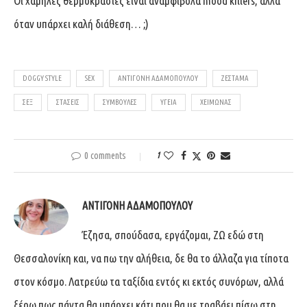
Οι χαμηλές θερμοκρασίες είναι αναμφίβολα mood killers, αλλά
όταν υπάρχει καλή διάθεση… ;)
DOGGY STYLE
SEX
ΑΝΤΙΓΌΝΗ ΑΔΑΜΟΠΟΎΛΟΥ
ΖΈΣΤΑΜΑ
ΣΕΞ
ΣΤΆΣΕΙΣ
ΣΥΜΒΟΥΛΈΣ
ΥΓΕΊΑ
ΧΕΙΜΏΝΑΣ
0 comments
1
ΑΝΤΙΓΌΝΗ ΑΔΑΜΟΠΟΎΛΟΥ
Έζησα, σπούδασα, εργάζομαι, ΖΩ εδώ στη
Θεσσαλονίκη και, να πω την αλήθεια, δε θα το άλλαζα για τίποτα
στον κόσμο. Λατρεύω τα ταξίδια εντός κι εκτός συνόρων, αλλά
ξέρω πως πάντα θα υπάρχει κάτι που θα με τραβάει πίσω στη