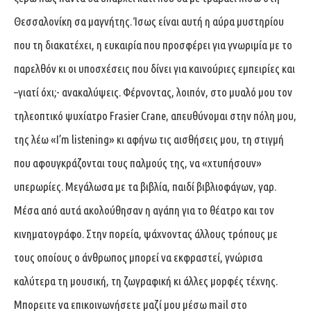
Θεσσαλονίκη σα μαγνήτης. Ίσως είναι αυτή η αύρα μυστηρίου
που τη διακατέχει, η ευκαιρία που προσφέρει για γνωριμία με το
παρελθόν κι οι υποσχέσεις που δίνει για καινούριες εμπειρίες και
–γιατί όχι;- ανακαλύψεις. Φέρνοντας, λοιπόν, στο μυαλό μου τον
τηλεοπτικό ψυχίατρο Frasier Crane, απευθύνομαι στην πόλη μου,
της λέω «I’m listening» κι αφήνω τις αισθήσεις μου, τη στιγμή
που αφουγκράζονται τους παλμούς της, να «χτυπήσουν»
υπερωρίες. Μεγάλωσα με τα βιβλία, παιδί βιβλιοφάγων, γαρ.
Μέσα από αυτά ακολούθησαν η αγάπη για το θέατρο και τον
κινηματογράφο. Στην πορεία, ψάχνοντας άλλους τρόπους με
τους οποίους ο άνθρωπος μπορεί να εκφραστεί, γνώρισα
καλύτερα τη μουσική, τη ζωγραφική κι άλλες μορφές τέχνης.
Μπορειτε να επικοινωνήσετε μαζί μου μέσω mail στο