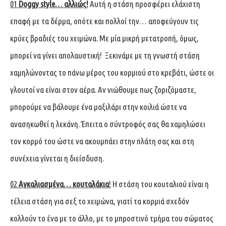
01
Doggy
style… αλλιώς!
Αυτή η στάση προσφέρει ελάχιστη
επαφή με τα δέρμα, οπότε και πολλοί την… αποφεύγουν τις
κρύες βραδιές του χειμώνα. Με μία μικρή μετατροπή, όμως,
μπορεί να γίνει απολαυστική! Ξεκινάμε με τη γνωστή στάση
χαμηλώνοντας το πάνω μέρος του κορμιού στο κρεβάτι, ώστε οι
γλουτοί να είναι στον αέρα. Αν νιώθουμε πως ζοριζόμαστε,
μπορούμε να βάλουμε ένα μαξιλάρι στην κοιλιά ώστε να
ανασηκωθεί η λεκάνη. Έπειτα ο σύντροφός σας θα χαμηλώσει
τον κορμό του ώστε να ακουμπάει στην πλάτη σας και στη
συνέχεια γίνεται η διείσδυση.
02
Αγκαλιασμένα… κουταλάκια
!
Η στάση του κουταλιού είναι η
τέλεια στάση για σεξ το χειμώνα, γιατί τα κορμιά σχεδόν
κολλούν το ένα με το άλλο, με το μπροστινό τμήμα του σώματος