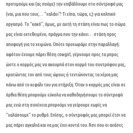
προτιμούμε και (ας πούμε) την επιβάλλουμε στο σύντροφό μας
(ναι, μια που τους… “χαλάει”! Τι είπα, τώρα, ε;) για κολπικό
οργασμό. Το “κακό”, όμως, με αυτή τη στάση είναι πως το σώμα
μας είναι εκτεθειμένο, πράγμα που την κάνει… στάση προς
αποφυγή για το χειμώνα. Οπότε προχωράμε στην παραλλαγή:
αφότου έχουμε πάρει θέση cowgirl, γέρνουμε προς τα μπρος
ώστε ο κορμός μας να ακουμπά στον κορμό του συντρόφου μας,
κρατώντας τον από τους ώμους ή τεντώνοντας τα χέρια μας
πάνω από το κεφάλι του για στήριξη. Όταν ο κορμός μας είναι σε
όρθια θέση μπορούμε εύκολα να καθοδηγήσουμε το σύντροφό
μας ενώ στη συνέχεια μπορούμε να γείρουμε χωρίς να
“χαλάσουμε” το ρυθμό. Επίσης, ο σύντροφός μας μπορεί έτσι να
μας πάρει αγκαλιά και να μας έχει κοντά του. Άσε που οι ανάσες