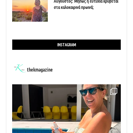
Αύγουστος: Μήπως η ευτυχία κρύβεται
στα καλοκαιρινά πρωινά;
INSTAGRAM
thekmagazine