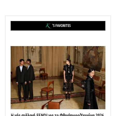
'S FAVORITES
Η νέα συλλογή FENDI για το Φθινόπωρο/Χειμώνα 2026