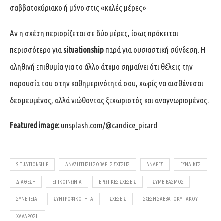
σαββατοκύριακο ή μόνο στις «καλές μέρες».
Αν η σχέση περιορίζεται σε δύο μέρες, ίσως πρόκειται
περισσότερο για
situationship
παρά για ουσιαστική σύνδεση. Η
αληθινή επιθυμία για το άλλο άτομο σημαίνει ότι θέλεις την
παρουσία του στην καθημερινότητά σου, χωρίς να αισθάνεσαι
δεσμευμένος, αλλά νιώθοντας ξεχωριστός και αναγνωρισμένος.
Featured image:
unsplash.com/
@candice_picard
SITUATIONSHIP
ΑΝΑΖΉΤΗΣΗ ΣΟΒΑΡΉΣ ΣΧΈΣΗΣ
ΆΝΔΡΕΣ
ΓΥΝΑΊΚΕΣ
ΔΙΆΘΕΣΗ
ΕΠΙΚΟΙΝΩΝΊΑ
ΕΡΩΤΙΚΈΣ ΣΧΈΣΕΙΣ
ΣΥΜΒΙΒΑΣΜΌΣ
ΣΥΝΈΠΕΙΑ
ΣΥΝΤΡΟΦΙΚΌΤΗΤΑ
ΣΧΈΣΕΙΣ
ΣΧΈΣΗ ΣΑΒΒΑΤΟΚΎΡΙΑΚΟΥ
ΧΑΛΆΡΩΣΗ