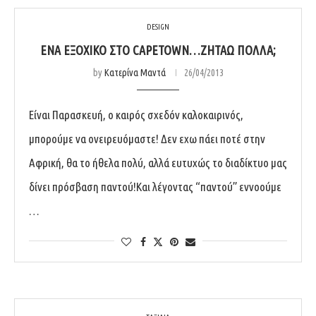
DESIGN
ΕΝΑ ΕΞΟΧΙΚΌ ΣΤΟ CAPETOWN…ΖΗΤΆΩ ΠΟΛΛΆ;
by
Κατερίνα Μαντά
26/04/2013
Είναι Παρασκευή, ο καιρός σχεδόν καλοκαιρινός,
μπορούμε να ονειρευόμαστε! Δεν εχω πάει ποτέ στην
Αφρική, θα το ήθελα πολύ, αλλά ευτυχώς το διαδίκτυο μας
δίνει πρόσβαση παντού!Και λέγοντας “παντού” εννοούμε
…