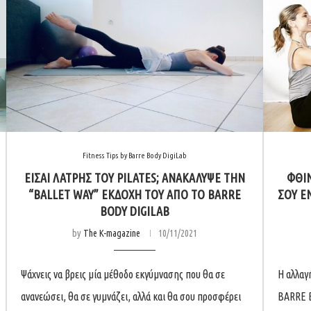
Fitness Tips by Barre Body DigiLab
ΕΊΣΑΙ ΛΆΤΡΗΣ ΤΟΥ PILATES; ΑΝΑΚΆΛΥΨΕ ΤΗΝ
ΦΘΙΝ
“BALLET WAY” ΕΚΔΟΧΉ ΤΟΥ ΑΠΌ ΤΟ BARRE
ΣΟΥ Ε
BODY DIGILAB
by
The K-magazine
10/11/2021
Ψάχνεις να βρεις μία μέθοδο εκγύμνασης που θα σε
Η αλλαγ
ανανεώσει, θα σε γυμνάζει, αλλά και θα σου προσφέρει
BARRE B