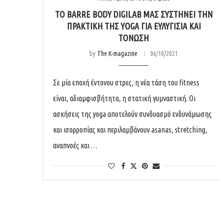
ΤΟ BARRE BODY DIGILAB ΜΆΣ ΣΥΣΤΉΝΕΙ ΤΗΝ
ΠΡΑΚΤΙΚΉ ΤΗΣ YOGA ΓΙΑ ΕΥΛΥΓΙΣΊΑ ΚΑΙ
ΤΌΝΩΣΗ
by
The K-magazine
06/10/2021
Σε μία εποχή έντονου στρες, η νέα τάση του fitness
είναι, αδιαμφισβήτητα, η στατική γυμναστική. Οι
ασκήσεις της yoga αποτελούν συνδυασμό ενδυνάμωσης
και ισορροπίας και περιλαμβάνουν asanas, stretching,
αναπνοές και …