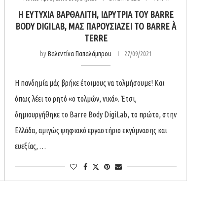
Η ΕΥΤΥΧΊΑ ΒΑΡΘΑΛΊΤΗ, ΙΔΡΎΤΡΙΑ ΤΟΥ BARRE
BODY DIGILAB, ΜΑΣ ΠΑΡΟΥΣΙΆΖΕΙ ΤΟ ΒARRE À
TERRE
by
Βαλεντίνα Παπαλάμπρου
27/09/2021
Η πανδημία μάς βρήκε έτοιμους να τολμήσουμε! Και
όπως λέει το ρητό «ο τολμών, νικά». Έτσι,
δημιουργήθηκε το Barre Body DigiLab, το πρώτο, στην
Ελλάδα, αμιγώς ψηφιακό εργαστήριο εκγύμνασης και
ευεξίας, …