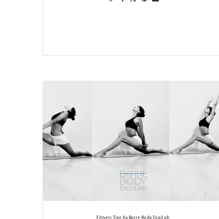
Fitness Tips by Barre Body DigiLab