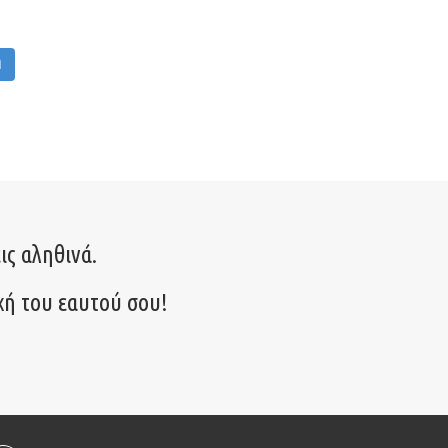
M
ις αληθινά.
χή του εαυτού σου!