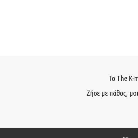
Το The K-m
Ζήσε με πάθος, μο