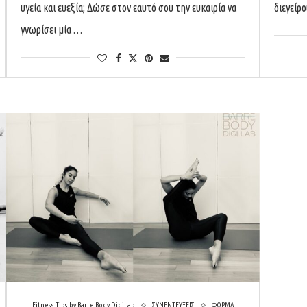
υγεία και ευεξία; Δώσε στον εαυτό σου την ευκαιρία να
διεγείρ
γνωρίσει μία …
Fitness Tips by Barre Body DigiLab
ΣΥΝΕΝΤΕΥΞΕΙΣ
ΦΟΡΜΑ