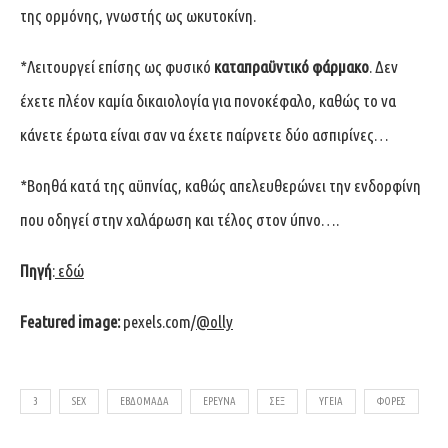
της ορμόνης, γνωστής ως ωκυτοκίνη.
*Λειτουργεί επίσης ως φυσικό
καταπραϋντικό φάρμακο
. Δεν
έχετε πλέον καμία δικαιολογία για πονοκέφαλο, καθώς το να
κάνετε έρωτα είναι σαν να έχετε παίρνετε δύο ασπιρίνες…
*Βοηθά κατά της αϋπνίας, καθώς απελευθερώνει την ενδορφίνη
που οδηγεί στην χαλάρωση και τέλος στον ύπνο….
Πηγή
:
εδώ
Featured image:
pexels.com
/
@olly
3
SEX
ΕΒΔΟΜΆΔΑ
ΈΡΕΥΝΑ
ΣΕΞ
ΥΓΕΊΑ
ΦΟΡΈΣ