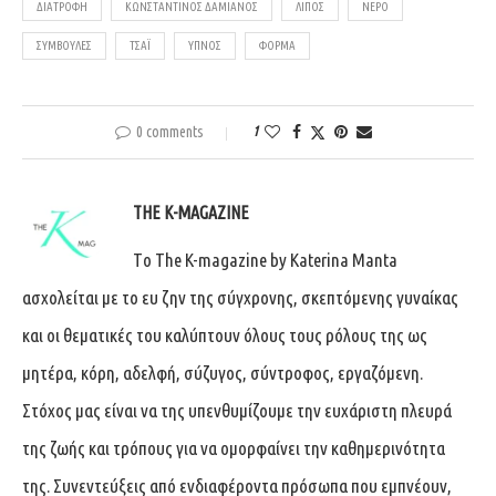
ΔΙΑΤΡΟΦΉ
ΚΩΝΣΤΑΝΤΊΝΟΣ ΔΑΜΙΑΝΌΣ
ΛΊΠΟΣ
ΝΕΡΌ
ΣΥΜΒΟΥΛΈΣ
ΤΣΆΙ
ΎΠΝΟΣ
ΦΌΡΜΑ
0 comments
1
THE K-MAGAZINE
Tο The K-magazine by Katerina Manta
ασχολείται με το ευ ζην της σύγχρονης, σκεπτόμενης γυναίκας
και οι θεματικές του καλύπτουν όλους τους ρόλους της ως
μητέρα, κόρη, αδελφή, σύζυγος, σύντροφος, εργαζόμενη.
Στόχος μας είναι να της υπενθυμίζουμε την ευχάριστη πλευρά
της ζωής και τρόπους για να ομορφαίνει την καθημερινότητα
της. Συνεντεύξεις από ενδιαφέροντα πρόσωπα που εμπνέουν,