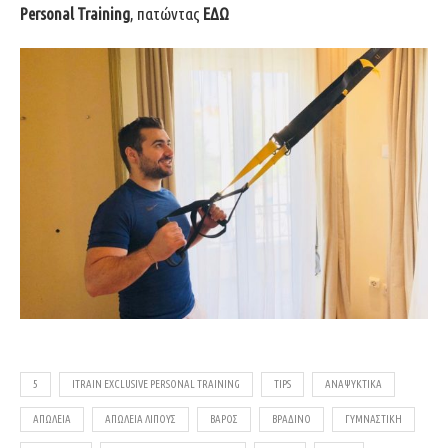
Personal Training
, πατώντας
ΕΔΩ
5
ITRAIN EXCLUSIVE PERSONAL TRAINING
TIPS
ΑΝΑΨΥΚΤΙΚΆ
ΑΠΏΛΕΙΑ
ΑΠΏΛΕΙΑ ΛΊΠΟΥΣ
ΒΆΡΟΣ
ΒΡΑΔΙΝΌ
ΓΥΜΝΑΣΤΙΚΉ