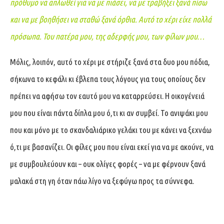
πρόθυμο να απλωθεί για να με πιάσει, να με τραβήξει ξανά πίσω
και να με βοηθήσει να σταθώ ξανά όρθια. Αυτό το χέρι είχε πολλά
πρόσωπα. Του πατέρα μου, της αδερφής μου, των φίλων μου…
Μόλις, λοιπόν, αυτό το χέρι με στήριζε ξανά στα δυο μου πόδια,
σήκωνα το κεφάλι κι έβλεπα τους λόγους για τους οποίους δεν
πρέπει να αφήσω τον εαυτό μου να καταρρεύσει. Η οικογένειά
μου που είναι πάντα δίπλα μου ό,τι κι αν συμβεί. Το ανιψάκι μου
που και μόνο με το σκανδαλιάρικο γελάκι του με κάνει να ξεχνάω
ό,τι με βασανίζει. Οι φίλες μου που είναι εκεί για να με ακούνε, να
με συμβουλεύουν και – ουκ ολίγες φορές – να με φέρνουν ξανά
μαλακά στη γη όταν πάω λίγο να ξεφύγω προς τα σύννεφα.