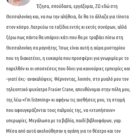
Έζησα, σπούδασα, εργάζομαι, ΖΩ εδώ στη
Θεσσαλονίκη και, να πω την αλήθεια, δε θα το άλλαζα για τίποτα
στον κόσμο. Λατρεύω τα ταξίδια εντός κι εκτός συνόρων, αλλά
ξέρω πως πάντα θα υπάρχει κάτι που θα με τραβάει πίσω στη
Θεσσαλονίκη σα μαγνήτης. Ίσως είναι αυτή η αύρα μυστηρίου
που τη διακατέχει, η ευκαιρία που προσφέρει για γνωριμία με το
παρελθόν κι οι υποσχέσεις που δίνει για καινούριες εμπειρίες και
–γιατί όχι;- ανακαλύψεις. Φέρνοντας, λοιπόν, στο μυαλό μου τον
τηλεοπτικό ψυχίατρο Frasier Crane, απευθύνομαι στην πόλη μου,
της λέω «I’m listening» κι αφήνω τις αισθήσεις μου, τη στιγμή
που αφουγκράζονται τους παλμούς της, να «χτυπήσουν»
υπερωρίες. Μεγάλωσα με τα βιβλία, παιδί βιβλιοφάγων, γαρ.
Μέσα από αυτά ακολούθησαν η αγάπη για το θέατρο και τον