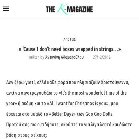
ΑΠΟΨΕΙΣ
« ‘Cause I don’t need boxes wrapped in strings…»
written by
Αντιγόνη Αδαμοπούλου
27/12/2012
Δεν ξέρω γιατί, αλλά κάθε φορά που πλησιάζουν Χριστούγεννα,
αντί να σιγοτραγουδάω το «It’s the most wonderful time of the
year» ή ακόμη και το «All I want for Christmas is you», μου
έρχεται στο μυαλό το «Better Days» των Goo Goo Dolls.
Προτού σας πω ο,τιδήποτε, ακούστε το για λίγα λεπτά και δώστε
βάση στους στίχους: