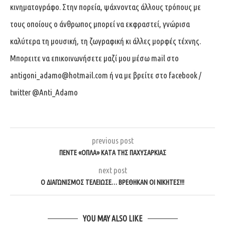
κινηματογράφο. Στην πορεία, ψάχνοντας άλλους τρόπους με
τους οποίους ο άνθρωπος μπορεί να εκφραστεί, γνώρισα
καλύτερα τη μουσική, τη ζωγραφική κι άλλες μορφές τέχνης.
Μπορειτε να επικοινωνήσετε μαζί μου μέσω mail στο
antigoni_adamo@hotmail.com
ή να με βρείτε στο facebook /
twitter @Anti_Adamo
previous post
ΠΈΝΤΕ «ΌΠΛΑ» ΚΑΤΆ ΤΗΣ ΠΑΧΥΣΑΡΚΊΑΣ
next post
Ο ΔΙΑΓΩΝΙΣΜΌΣ ΤΕΛΕΊΩΣΕ… ΒΡΈΘΗΚΑΝ ΟΙ ΝΙΚΗΤΈΣ!!!
YOU MAY ALSO LIKE