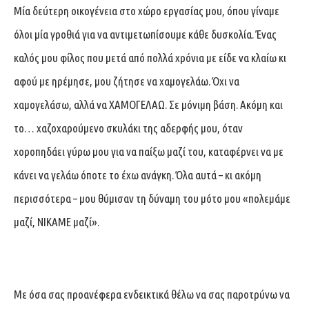
Μία δεύτερη οικογένεια στο χώρο εργασίας μου, όπου γίναμε
όλοι μία γροθιά για να αντιμετωπίσουμε κάθε δυσκολία. Ένας
καλός μου φίλος που μετά από πολλά χρόνια με είδε να κλαίω κι
αφού με ηρέμησε, μου ζήτησε να χαμογελάω. Όχι να
χαμογελάσω, αλλά να ΧΑΜΟΓΕΛΑΩ. Σε μόνιμη βάση. Ακόμη και
το… χαζοχαρούμενο σκυλάκι της αδερφής μου, όταν
χοροπηδάει γύρω μου για να παίξω μαζί του, καταφέρνει να με
κάνει να γελάω όποτε το έχω ανάγκη. Όλα αυτά – κι ακόμη
περισσότερα – μου θύμισαν τη δύναμη του μότο μου «πολεμάμε
μαζί, ΝΙΚΑΜΕ μαζί».
Με όσα σας προανέφερα ενδεικτικά θέλω να σας παροτρύνω να