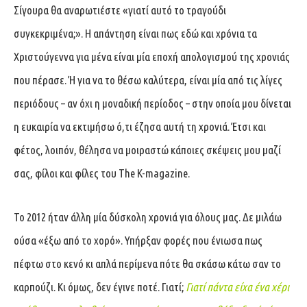
Σίγουρα θα αναρωτιέστε «γιατί αυτό το τραγούδι
συγκεκριμένα;». Η απάντηση είναι πως εδώ και χρόνια τα
Χριστούγεννα για μένα είναι μία εποχή απολογισμού της χρονιάς
που πέρασε. Ή για να το θέσω καλύτερα, είναι μία από τις λίγες
περιόδους – αν όχι η μοναδική περίοδος – στην οποία μου δίνεται
η ευκαιρία να εκτιμήσω ό,τι έζησα αυτή τη χρονιά. Έτσι και
φέτος, λοιπόν, θέλησα να μοιραστώ κάποιες σκέψεις μου μαζί
σας, φίλοι και φίλες του The K-magazine.
To 2012 ήταν άλλη μία δύσκολη χρονιά για όλους μας. Δε μιλάω
ούσα «έξω από το χορό». Υπήρξαν φορές που ένιωσα πως
πέφτω στο κενό κι απλά περίμενα πότε θα σκάσω κάτω σαν το
καρπούζι. Κι όμως, δεν έγινε ποτέ. Γιατί;
Γιατί πάντα είχα ένα χέρι