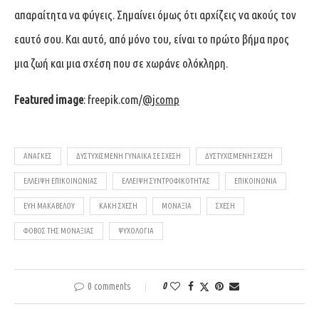
απαραίτητα να φύγεις. Σημαίνει όμως ότι αρχίζεις να ακούς τον
εαυτό σου. Και αυτό, από μόνο του, είναι το πρώτο βήμα προς
μια ζωή και μια σχέση που σε χωράνε ολόκληρη.
Featured image
: freepik.com/
@jcomp
ΑΝΆΓΚΕΣ
ΔΥΣΤΥΧΙΣΜΈΝΗ ΓΥΝΑΊΚΑ ΣΕ ΣΧΈΣΗ
ΔΥΣΤΥΧΙΣΜΈΝΗ ΣΧΈΣΗ
ΈΛΛΕΙΨΗ ΕΠΙΚΟΙΝΩΝΊΑΣ
ΈΛΛΕΙΨΗ ΣΥΝΤΡΟΦΙΚΌΤΗΤΑΣ
ΕΠΙΚΟΙΝΩΝΊΑ
ΕΥΗ ΜΑΚΑΒΕΛΟΥ
ΚΑΚΉ ΣΧΈΣΗ
ΜΟΝΑΞΙΆ
ΣΧΈΣΗ
ΦΌΒΟΣ ΤΗΣ ΜΟΝΑΞΙΆΣ
ΨΥΧΟΛΟΓΊΑ
0 comments
0