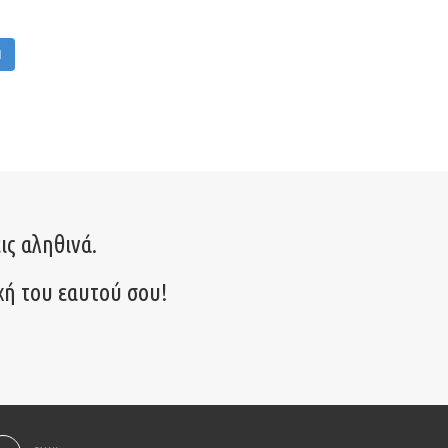
M
ις αληθινά.
χή του εαυτού σου!