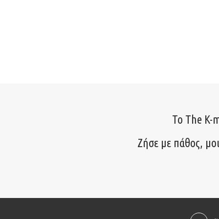
Το The K-m
Ζήσε με πάθος, μο