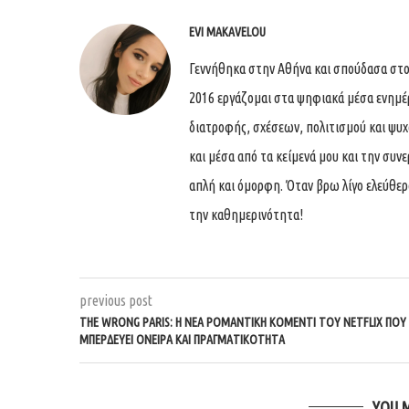
EVI MAKAVELOU
Γεννήθηκα στην Αθήνα και σπούδασα στο
2016 εργάζομαι στα ψηφιακά μέσα ενημέ
διατροφής, σχέσεων, πολιτισμού και ψυχο
και μέσα από τα κείμενά μου και την συ
απλή και όμορφη. Όταν βρω λίγο ελεύθερ
την καθημερινότητα!
previous post
THE WRONG PARIS: Η ΝΈΑ ΡΟΜΑΝΤΙΚΉ ΚΟΜΕΝΤΊ ΤΟΥ NETFLIX ΠΟΥ
ΜΠΕΡΔΕΎΕΙ ΌΝΕΙΡΑ ΚΑΙ ΠΡΑΓΜΑΤΙΚΌΤΗΤΑ
YOU 