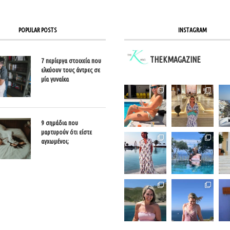
POPULAR POSTS
INSTAGRAM
THEKMAGAZINE
7 περίεργα στοιχεία που
ελκύουν τους άντρες σε
μία γυναίκα
9 σημάδια που
μαρτυρούν ότι είστε
αγχωμένοι;