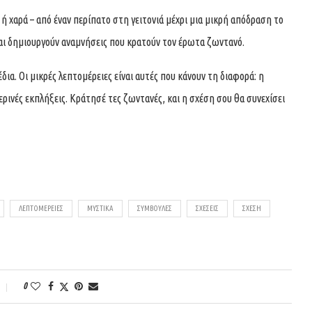
 ή χαρά – από έναν περίπατο στη γειτονιά μέχρι μια μικρή απόδραση το
και δημιουργούν αναμνήσεις που κρατούν τον έρωτα ζωντανό.
δια. Οι μικρές λεπτομέρειες είναι αυτές που κάνουν τη διαφορά: η
ρινές εκπλήξεις. Κράτησέ τες ζωντανές, και η σχέση σου θα συνεχίσει
ΛΕΠΤΟΜΈΡΕΙΕΣ
ΜΥΣΤΙΚΆ
ΣΥΜΒΟΥΛΈΣ
ΣΧΈΣΕΙΣ
ΣΧΈΣΗ
0