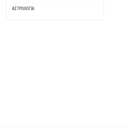
ΑΣΤΡΟΛΟΓΙΑ
ΤΟ ΠΙΟ ΣΗΜΑΝΤΙΚΌ ΠΡΆΓΜΑ ΠΟΥ ΠΡΈΠΕΙ ΝΑ
ΟΙ 5 ΣΥΝΉΘΕΙΕΣ ΤΩΝ ΑΝΘΡΏΠΩΝ ΠΟΥ Ε
ΚΆΝΕΙΣ...
ΑΠΌ...
31/07/2026
29/07/2026