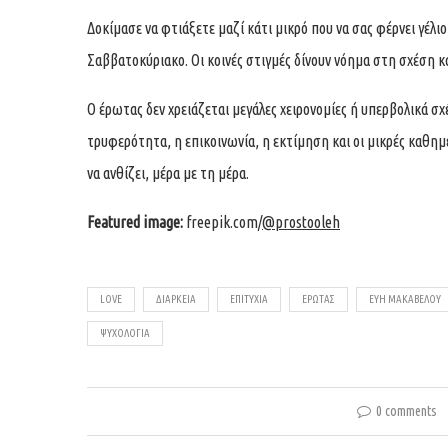
Δοκίμασε να φτιάξετε μαζί κάτι μικρό που να σας φέρνει γέλιο
Σαββατοκύριακο. Οι κοινές στιγμές δίνουν νόημα στη σχέση 
Ο έρωτας δεν χρειάζεται μεγάλες χειρονομίες ή υπερβολικά σχέ
τρυφερότητα, η επικοινωνία, η εκτίμηση και οι μικρές καθημε
να ανθίζει, μέρα με τη μέρα.
Featured image:
freepik.com/
@prostooleh
LOVE
ΔΙΆΡΚΕΙΑ
ΕΠΙΤΥΧΊΑ
ΈΡΩΤΑΣ
ΕΥΗ ΜΑΚΑΒΕΛΟΥ
ΨΥΧΟΛΟΓΙΑ
0 comments