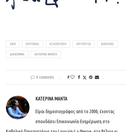
2024
EDITORIAL
ΑΞΙΟΛΌΓΗΣΗ
ΑΎΓΟΥΣΤΟΣ
ΔΙΑΚΟΠΈΣ
ΔΙΆΛΕΙΜΜΑ
ΚΑΤΕΡΊΝΑ ΜΑΝΤΆ
0 comments
0
ΚΑΤΕΡΊΝΑ ΜΑΝΤΆ
Είμαι δημοσιογράφος από το 2000, έχοντας
σπουδάσει Επικοινωνία-Ενημέρωση στο
Καθολικό Πανεπιστήμιο του Louvain-La-Neuve, στο Βέλγιο κι