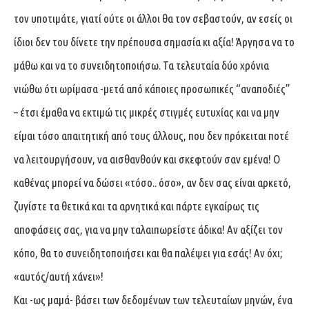
τον υποτιμάτε, γιατί ούτε οι άλλοι θα τον σεβαστούν, αν εσείς οι
ίδιοι δεν του δίνετε την πρέπουσα σημασία κι αξία! Άργησα να το
μάθω και να το συνειδητοποιήσω. Τα τελευταία δύο χρόνια
νιώθω ότι ωρίμασα -μετά από κάποιες προσωπικές “αναποδιές”
– έτσι έμαθα να εκτιμώ τις μικρές στιγμές ευτυχίας και να μην
είμαι τόσο απαιτητική από τους άλλους, που δεν πρόκειται ποτέ
να λειτουργήσουν, να αισθανθούν και σκεφτούν σαν εμένα! Ο
καθένας μπορεί να δώσει «τόσο.. όσο», αν δεν σας είναι αρκετό,
ζυγίστε τα θετικά και τα αρνητικά και πάρτε εγκαίρως τις
αποφάσεις σας, για να μην ταλαιπωρείστε άδικα! Αν αξίζει τον
κόπο, θα το συνειδητοποιήσει και θα παλέψει για εσάς! Αν όχι;
«αυτός/αυτή χάνει»!
Και -ως μαμά- βάσει των δεδομένων των τελευταίων μηνών, ένα