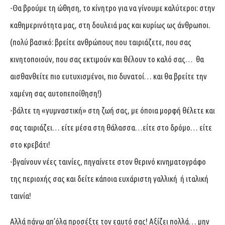
-Θα βρούμε τη ώθηση, το κίνητρο για να γίνουμε καλύτεροι: στην
καθημερινότητα μας, στη δουλειά μας και κυρίως ως άνθρωποι.
(πολύ βασικό: βρείτε ανθρώπους που ταιριάζετε, που σας
κινητοποιούν, που σας εκτιμούν και θέλουν το καλό σας… θα
αισθανθείτε πιο ευτυχισμένοι, πιο δυνατοί… και θα βρείτε την
χαμένη σας αυτοπεποίθηση!)
-βάλτε τη «γυμναστική» στη ζωή σας, με όποια μορφή θέλετε και
σας ταιριάζει… είτε μέσα στη θάλασσα…είτε στο δρόμο… είτε
στο κρεβάτι!
-βγαίνουν νέες ταινίες, πηγαίνετε στον θερινό κινηματογράφο
της περιοχής σας και δείτε κάποια ευχάριστη γαλλική ή ιταλική
ταινία!
Αλλά πάνω απ’όλα προσέξτε τον εαυτό σας! Αξίζει πολλά… μην