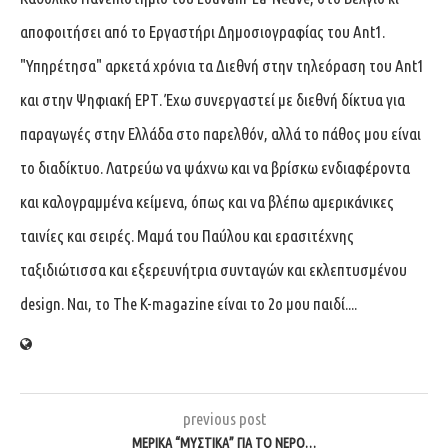
αποφοιτήσει από το Εργαστήρι Δημοσιογραφίας του Ant1.
"Υπηρέτησα" αρκετά χρόνια τα Διεθνή στην τηλεόραση του Ant1
και στην Ψηφιακή ΕΡΤ. Έχω συνεργαστεί με διεθνή δίκτυα για
παραγωγές στην Ελλάδα στο παρελθόν, αλλά το πάθος μου είναι
το διαδίκτυο. Λατρεύω να ψάχνω και να βρίσκω ενδιαφέροντα
και καλογραμμένα κείμενα, όπως και να βλέπω αμερικάνικες
ταινίες και σειρές. Μαμά του Παύλου και ερασιτέχνης
ταξιδιώτισσα και εξερευνήτρια συνταγών και εκλεπτυσμένου
design. Ναι, το The K-magazine είναι το 2ο μου παιδί....
previous post
ΜΕΡΙΚΑ “ΜΥΣΤΙΚΑ” ΓΙΑ ΤΟ ΝΕΡΟ…