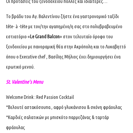
Οι προτάσεις του ξενοδοχείου πολλές και ιδιαίτερες…
Το βράδυ του Αγ. Βαλεντίνου ζήστε ένα γαστρονομικό ταξίδι
tête- à -tête με τον/την αγαπημένο/η σας στο πολυβραβευμένο
εστιατόριο «
Le Grand Balcon
» στον τελευταίο όροφο του
ξενδοχείου με πανοραμική θέα στην Ακρόπολη και το Λυκαβηττό
όπου o Executive chef , Βασίλης Μήλιος έχει δημιουργήσει ένα
ερωτικό μενού.
St. Valentine’s Menu
Welcome Drink : Red Passion Cocktail
*Βελουτέ αστακόσουπα , αφρό γλυκάνισου & σκόνη φράουλας
*Καρδιές σαλατικών με μπισκότο παρμεζάνας & ταρτάρ
φράουλας