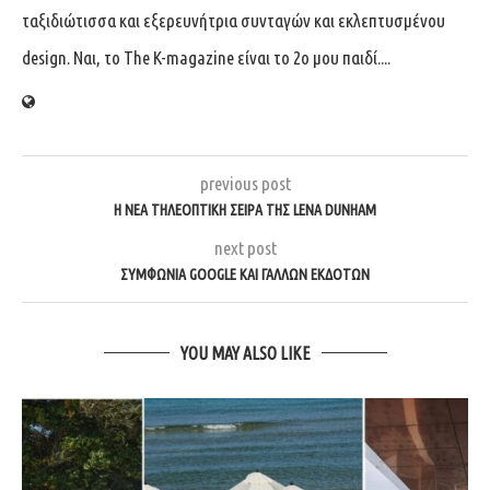
ταξιδιώτισσα και εξερευνήτρια συνταγών και εκλεπτυσμένου
design. Ναι, το The K-magazine είναι το 2ο μου παιδί....
previous post
Η ΝΈΑ ΤΗΛΕΟΠΤΙΚΉ ΣΕΙΡΆ ΤΗΣ LENA DUNHAM
next post
ΣΥΜΦΩΝΊΑ GOOGLE ΚΑΙ ΓΆΛΛΩΝ ΕΚΔΟΤΏΝ
YOU MAY ALSO LIKE