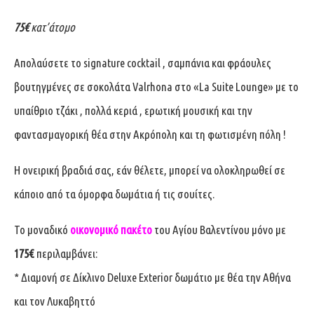
75€
κατ’άτομο
Απολαύσετε το signature cocktail , σαμπάνια και φράουλες
βουτηγμένες σε σοκολάτα Valrhona στο «La Suite Lounge» με το
υπαίθριο τζάκι , πολλά κεριά , ερωτική μουσική και την
φαντασμαγορική θέα στην Ακρόπολη και τη φωτισμένη πόλη !
Η ονειρική βραδιά σας, εάν θέλετε, μπορεί να ολοκληρωθεί σε
κάποιο από τα όμορφα δωμάτια ή τις σουίτες.
Το μοναδικό
οικονομικό πακέτο
του Αγίου Βαλεντίνου μόνο με
175€
περιλαμβάνει:
* Διαμονή σε Δίκλινο Deluxe Exterior δωμάτιο με θέα την Αθήνα
και τον Λυκαβηττό