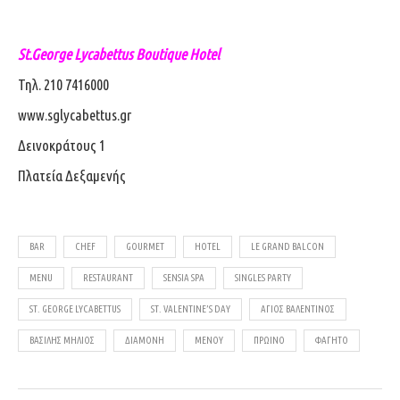
St.George Lycabettus Boutique Hotel
Τηλ.
210 7416000
www.sglycabettus.gr
Δεινοκράτους 1
Πλατεία Δεξαμενής
BAR
CHEF
GOURMET
HOTEL
LE GRAND BALCON
MENU
RESTAURANT
SENSIA SPA
SINGLES PARTY
ST. GEORGE LYCABETTUS
ST. VALENTINE’S DAY
ΆΓΙΟΣ ΒΑΛΕΝΤΊΝΟΣ
ΒΑΣΊΛΗΣ ΜΉΛΙΟΣ
ΔΙΑΜΟΝΉ
ΜΕΝΟΎ
ΠΡΩΙΝΌ
ΦΑΓΗΤΌ