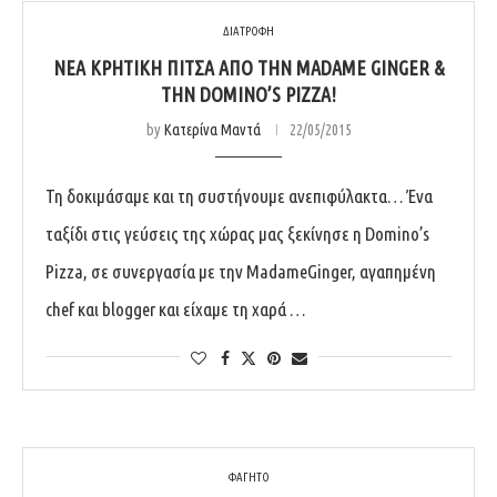
ΔΙΑΤΡΟΦΗ
ΝΈΑ ΚΡΗΤΙΚΉ ΠΊΤΣΑ ΑΠΌ ΤΗΝ MADAME GINGER &
ΤΗΝ DOMINO’S PIZZA!
by
Κατερίνα Μαντά
22/05/2015
Τη δοκιμάσαμε και τη συστήνουμε ανεπιφύλακτα… Ένα
ταξίδι στις γεύσεις της χώρας μας ξεκίνησε η Domino’s
Pizza, σε συνεργασία με την MadameGinger, αγαπημένη
chef και blogger και είχαμε τη χαρά …
ΦΑΓΗΤΟ