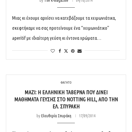
by
The K-magazine
04/10/2014
Μιας κι έχουμε αρχίσει να κατεβάζουμε τα χειμωνιάτικα,
σκεφτήκαμε να σας προτείνουμε ένα “χειμωνιάτικο”
aperitif με ιδιαίτερη γεύση κι έντονα χρώματα…
ΦΑΓΗΤΟ
ΜΑΖΙ: Η ΕΛΛΗΝΙΚΉ ΤΑΒΈΡΝΑ ΠΟΥ ΔΊΝΕΙ
ΜΑΘΉΜΑΤΑ ΓΕΎΣΗΣ ΣΤΟ NOTTING HILL, ΑΠΌ ΤΗΝ
ΕΛ. ΣΠΥΡΆΚΗ
by
Ελευθερία Σπυράκη
17/09/2014