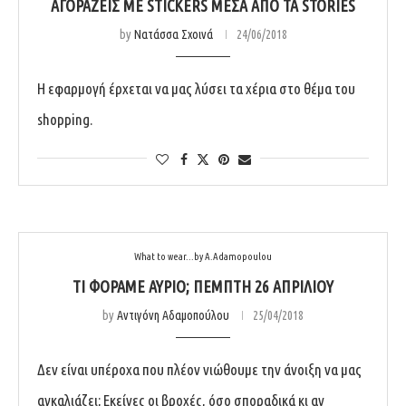
ΑΓΟΡΆΖΕΙΣ ΜΕ STICKERS ΜΈΣΑ ΑΠΌ ΤΑ STORIES
by
Νατάσσα Σχοινά
24/06/2018
Η εφαρμογή έρχεται να μας λύσει τα χέρια στο θέμα του
shopping.
What to wear...by A.Adamopoulou
ΤΙ ΦΟΡΆΜΕ ΑΎΡΙΟ; ΠΈΜΠΤΗ 26 ΑΠΡΙΛΊΟΥ
by
Αντιγόνη Αδαμοπούλου
25/04/2018
Δεν είναι υπέροχα που πλέον νιώθουμε την άνοιξη να μας
αγκαλιάζει; Εκείνες οι βροχές, όσο σποραδικά κι αν