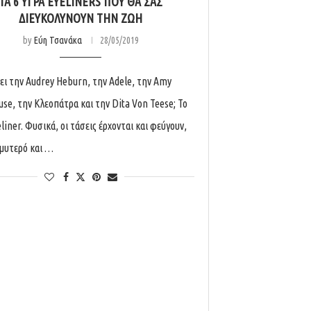
ΤΑ 6 ΥΓΡΆ EYELINERS ΠΟΥ ΘΑ ΣΑΣ
ΔΙΕΥΚΟΛΎΝΟΥΝ ΤΗΝ ΖΩΉ
by
Εύη Τσανάκα
28/05/2019
έει την Audrey Heburn, την Adele, την Amy
se, την Κλεοπάτρα και την Dita Von Teese; Το
liner. Φυσικά, οι τάσεις έρχονται και φεύγουν,
 μυτερό και …