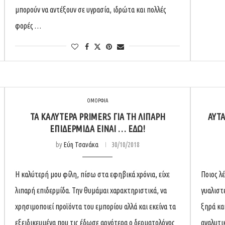
μπορούν να αντέξουν σε υγρασία, ιδρώτα και πολλές
φορές …
ΟΜΟΡΦΙΑ
ΤΑ ΚΑΛΎΤΕΡΑ PRIMERS ΓΙΑ ΤΗ ΛΙΠΑΡΉ
ΑΥΤΆ
ΕΠΙΔΕΡΜΊΔΑ ΕΊΝΑΙ … ΕΔΏ!
by
Εύη Τσανάκα
30/10/2018
Η καλύτερή μου φίλη, πίσω στα εφηβικά χρόνια, είχε
Ποιος λέ
λιπαρή επιδερμίδα. Την θυμάμαι χαρακτηριστικά, να
γυαλιστ
χρησιμοποιεί προϊόντα του εμπορίου αλλά και εκείνα τα
ξηρά κα
εξειδικευμένα που τις έδωσε αργότερα ο δερματολόγος
αναλυτι