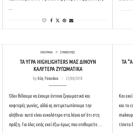
…
ΟΜΟΡΦΙΑ
ΣΥΜΒΟΥΛΕΣ
ΤΑ ΥΓΡΆ HIGHLIGHTERS ΜΆΣ ΔΊΝΟΥΝ
ΤΑ “
ΚΑΛΎΤΕΡΑ ΖΥΓΩΜΑΤΙΚΆ
by
Εύη Τσανάκα
21/08/2018
Όλοι θέλουμε να έχουμε έντονα ζυγωματικά και
Και εκε
κοφτερές γωνίες, αλλά ας αντιμετωπίσουμε την
και το c
αλήθεια- αυτό είναι ευκολότερο στα λόγια απ’ότι στη
makeup 
πράξη. Για όλες εσάς εκεί έξω όμως που επιθυμείτε …
τίποτα 