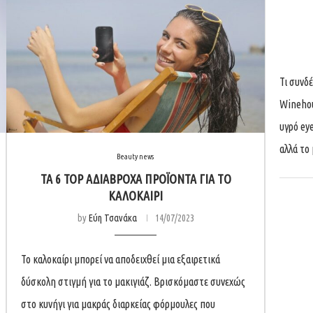
Τι συνδ
Winehou
υγρό eye
αλλά το
Beauty news
TA 6 TOP ΑΔΙΑΒΡΟΧΑ ΠΡΟΪΟΝΤΑ ΓΙΑ ΤΟ
ΚΑΛΟΚΑΙΡΙ
by
Εύη Τσανάκα
14/07/2023
Το καλοκαίρι μπορεί να αποδειχθεί μια εξαιρετικά
δύσκολη στιγμή για το μακιγιάζ. Βρισκόμαστε συνεχώς
στο κυνήγι για μακράς διαρκείας φόρμουλες που