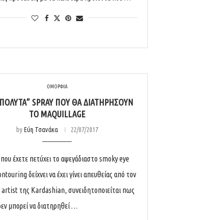
ΟΜΟΡΦΙΑ
ΑΠΌΛΥΤΑ” SPRAY ΠΟΥ ΘΑ ΔΙΑΤΗΡΉΣΟΥΝ
ΤΟ MAQUILLAGE
by
Εύη Τσανάκα
22/07/2017
ί που έχετε πετύχει το αψεγάδιαστο smoky eye
ontouring δείχνει να έχει γίνει απευθείας από τον
artist της Kardashian, συνειδητοποιείται πως
δεν μπορεί να διατηρηθεί …