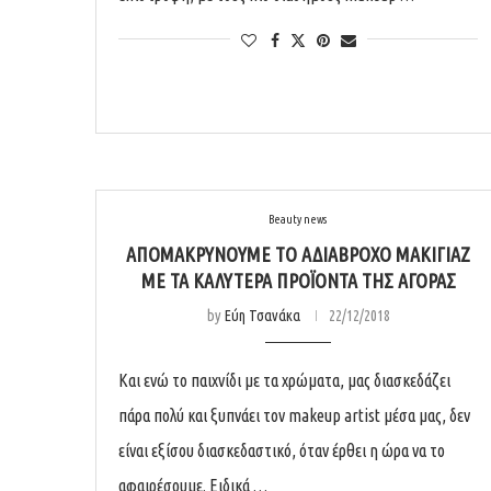
Beauty news
ΑΠΟΜΑΚΡΎΝΟΥΜΕ ΤΟ ΑΔΙΆΒΡΟΧΟ ΜΑΚΙΓΙΆΖ
ΜΕ ΤΑ ΚΑΛΎΤΕΡΑ ΠΡΟΪΌΝΤΑ ΤΗΣ ΑΓΟΡΆΣ
by
Εύη Τσανάκα
22/12/2018
Και ενώ το παιχνίδι με τα χρώματα, μας διασκεδάζει
πάρα πολύ και ξυπνάει τον makeup artist μέσα μας, δεν
είναι εξίσου διασκεδαστικό, όταν έρθει η ώρα να το
αφαιρέσουμε. Ειδικά …