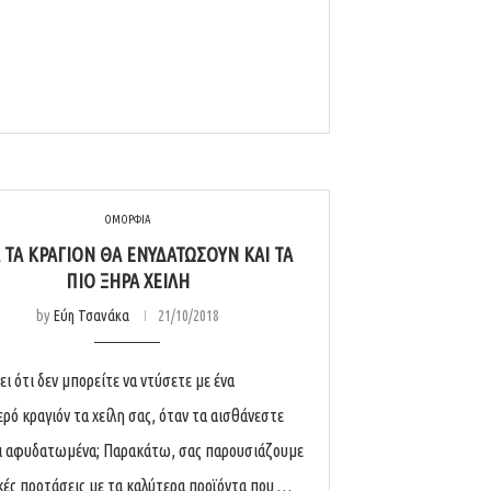
ΟΜΟΡΦΙΑ
 ΤΑ ΚΡΑΓΙΌΝ ΘΑ ΕΝΥΔΑΤΏΣΟΥΝ ΚΑΙ ΤΑ
ΠΙΟ ΞΗΡΆ ΧΕΊΛΗ
by
Εύη Τσανάκα
21/10/2018
ει ότι δεν μπορείτε να ντύσετε με ένα
ερό κραγιόν τα χείλη σας, όταν τα αισθάνεστε
ι αφυδατωμένα; Παρακάτω, σας παρουσιάζουμε
κές προτάσεις με τα καλύτερα προϊόντα που …