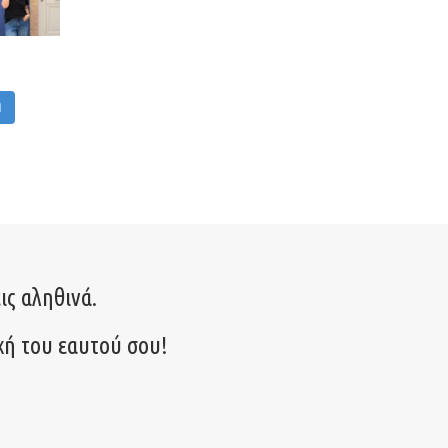
M
ις αληθινά.
χή του εαυτού σου!