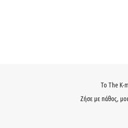
Το The K-m
Ζήσε με πάθος, μο