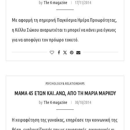
by
The K-magazine
17/11/2014
Με αφορμή τη σημερινή Παγκόσμια Ημέρα Προωρότητας,
η Κέλλυ Σώκου αναρωτιέται τι μπορεί να κάνει μια έγκυος
για να αποφύγει τον πρόωρο τοκετό.
PSYCHOLOGY & RELATIONSHIPS
ΜΑΜΆ 45 ΕΤΏΝ ΚΑΙ..ΆΝΩ, ΑΠΌ ΤΗ ΜΑΡΊΑ ΜΆΡΚΟΥ
by
The K-magazine
30/10/2014
Η χειραφέτηση της γυναίκας, επηρέασε την κοινωνική της
θέση, εμπλουτίζοντάς την με εργασιακές, οικονομικές κι