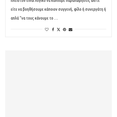
πλείστον είναι λογικό να κάνουμε παραχωρήσεις ώστε
είτε να βοηθήσουμε κάποιον συγγενή, φίλο ή συνεργάτη ή
απλά “να τους κάνουμε το …