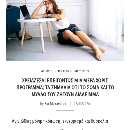
ΑΥΤΟΒΕΛΤΙΩΣΗ & ΠΡΟΣΩΠΙΚΗ ΕΞΕΛΙΞΗ
ΧΡΕΙΆΖΕΣΑΙ ΕΠΕΙΓΌΝΤΩΣ ΜΙΑ ΜΈΡΑ ΧΩΡΊΣ
ΠΡΌΓΡΑΜΜΑ; ΤΑ ΣΗΜΆΔΙΑ ΌΤΙ ΤΟ ΣΏΜΑ ΚΑΙ ΤΟ
ΜΥΑΛΌ ΣΟΥ ΖΗΤΟΎΝ ΔΙΆΛΕΙΜΜΑ
by
Evi Makavelou
07/03/2026
Αν νιώθεις μόνιμη κόπωση, εκνευρισμό και δυσκολία