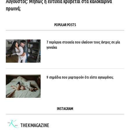
Αύγουστος: Μήπως η ευτυχία κρύβεται στα καλοκαιρινά
πρωινά;
POPULAR POSTS
7 περίεργα στοιχεία που ελκύουν τους άντρες σε μία
γυναίκα
9 σημάδια που μαρτυρούν ότι είστε αγχωμένοι;
INSTAGRAM
THEKMAGAZINE