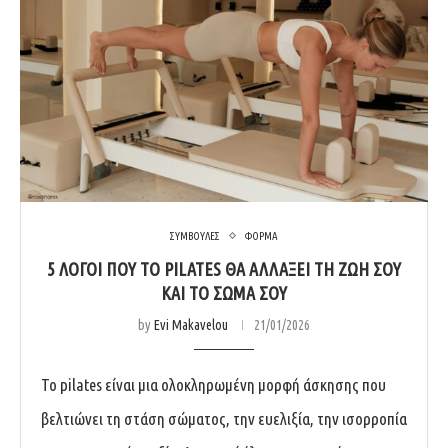
ΣΥΜΒΟΥΛΕΣ
ΦΟΡΜΑ
5 ΛΌΓΟΙ ΠΟΥ ΤΟ PILATES ΘΑ ΑΛΛΆΞΕΙ ΤΗ ΖΩΉ ΣΟΥ
ΚΑΙ ΤΟ ΣΏΜΑ ΣΟΥ
by
Evi Makavelou
21/01/2026
Το pilates είναι μια ολοκληρωμένη μορφή άσκησης που
βελτιώνει τη στάση σώματος, την ευελιξία, την ισορροπία