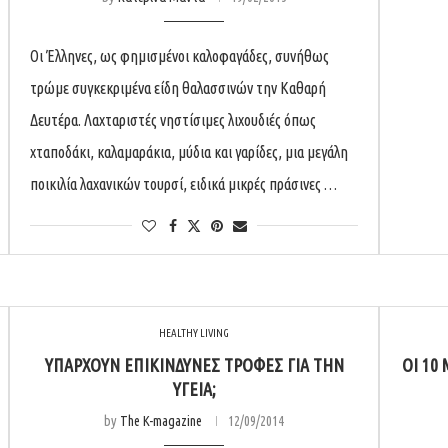
Οι Έλληνες, ως φημισμένοι καλοφαγάδες, συνήθως
τρώμε συγκεκριμένα είδη θαλασσινών την Καθαρή
Δευτέρα. Λαχταριστές νηστίσιμες λιχουδιές όπως
χταποδάκι, καλαμαράκια, μύδια και γαρίδες, μια μεγάλη
ποικιλία λαχανικών τουρσί, ειδικά μικρές πράσινες …
HEALTHY LIVING
ΥΠΆΡΧΟΥΝ ΕΠΙΚΊΝΔΥΝΕΣ ΤΡΟΦΈΣ ΓΙΑ ΤΗΝ
ΟΙ 10
ΥΓΕΊΑ;
by
The K-magazine
12/09/2014