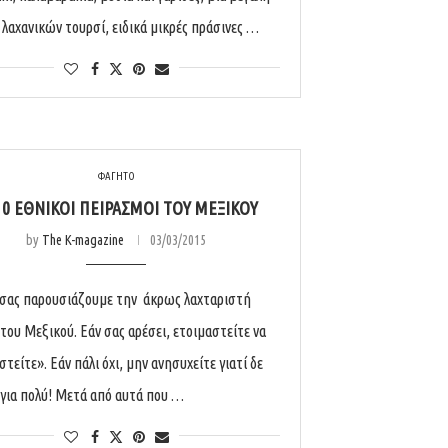
α λαχανικών τουρσί, ειδικά μικρές πράσινες …
ΦΑΓΗΤΟ
10 ΕΘΝΙΚΟΊ ΠΕΙΡΑΣΜΟΊ ΤΟΥ ΜΕΞΙΚΟΎ
by
The K-magazine
03/03/2015
σας παρουσιάζουμε την άκρως λαχταριστή
 του Μεξικού. Εάν σας αρέσει, ετοιμαστείτε να
τείτε». Εάν πάλι όχι, μην ανησυχείτε γιατί δε
ι για πολύ! Μετά από αυτά που …