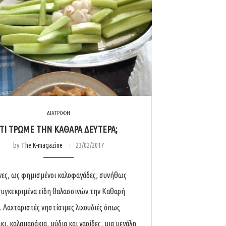
ΔΙΑΤΡΟΦΗ
ΤΙ ΤΡΏΜΕ ΤΗΝ ΚΑΘΑΡΆ ΔΕΥΤΈΡΑ;
by
The K-magazine
23/02/2017
νες, ως φημισμένοι καλοφαγάδες, συνήθως
υγκεκριμένα είδη θαλασσινών την Καθαρή
. Λαχταριστές νηστίσιμες λιχουδιές όπως
ι, καλαμαράκια, μύδια και γαρίδες, μια μεγάλη