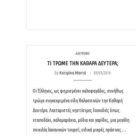
ΔΙΑΤΡΟΦΗ
ΤΙ ΤΡΏΜΕ ΤΗΝ ΚΑΘΑΡΆ ΔΕΥΤΈΡΑ;
by
Κατερίνα Μαντά
09/03/2016
Οι Έλληνες, ως φημισμένοι καλοφαγάδες, συνήθως
τρώμε συγκεκριμένα είδη θαλασσινών την Καθαρή
Δευτέρα. Λαχταριστές νηστίσιμες λιχουδιές όπως
χταποδάκι, καλαμαράκια, μύδια και γαρίδες, μια μεγάλη
ποικιλία λαχανικών τουρσί, ειδικά μικρές πράσινες …