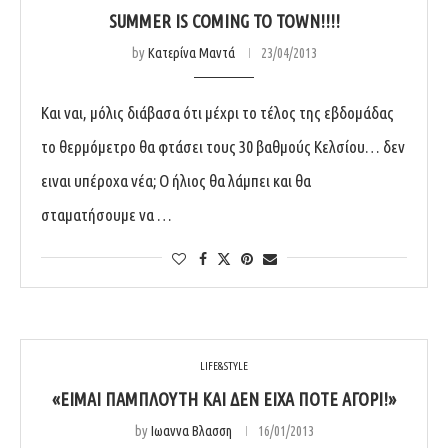
SUMMER IS COMING TO TOWN!!!!
by
Κατερίνα Μαντά
23/04/2013
Και ναι, μόλις διάβασα ότι μέχρι το τέλος της εβδομάδας
το θερμόμετρο θα φτάσει τους 30 βαθμούς Κελσίου… δεν
ειναι υπέροχα νέα; Ο ήλιος θα λάμπει και θα
σταματήσουμε να …
LIFE&STYLE
«ΕΊΜΑΙ ΠΆΜΠΛΟΥΤΗ ΚΑΙ ΔΕΝ ΕΊΧΑ ΠΟΤΈ ΑΓΌΡΙ!»
by
Ιωαννα Βλασση
16/01/2013