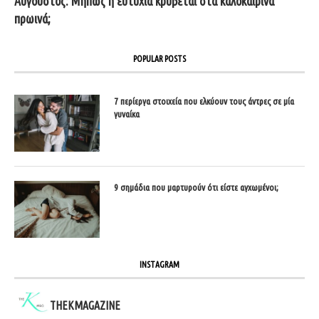
Αύγουστος: Μήπως η ευτυχία κρύβεται στα καλοκαιρινά
πρωινά;
POPULAR POSTS
7 περίεργα στοιχεία που ελκύουν τους άντρες σε μία
γυναίκα
9 σημάδια που μαρτυρούν ότι είστε αγχωμένοι;
INSTAGRAM
THEKMAGAZINE