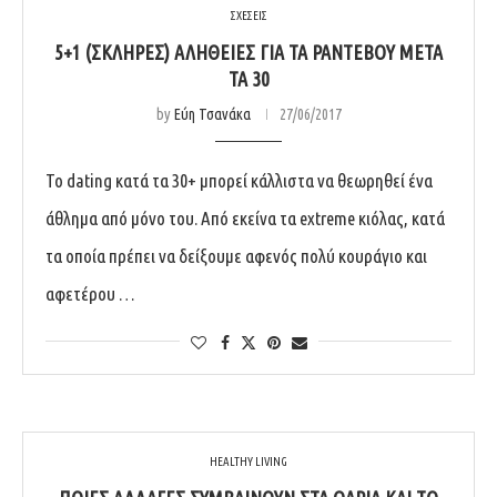
ΣΧΕΣΕΙΣ
5+1 (ΣΚΛΗΡΈΣ) ΑΛΉΘΕΙΕΣ ΓΙΑ ΤΑ ΡΑΝΤΕΒΟΎ ΜΕΤΆ
ΤΑ 30
by
Εύη Τσανάκα
27/06/2017
Το dating κατά τα 30+ μπορεί κάλλιστα να θεωρηθεί ένα
άθλημα από μόνο του. Από εκείνα τα extreme κιόλας, κατά
τα οποία πρέπει να δείξουμε αφενός πολύ κουράγιο και
αφετέρου …
HEALTHY LIVING