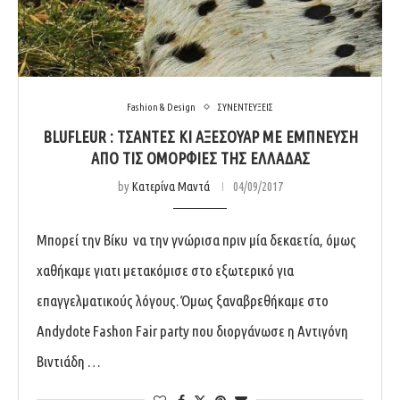
Fashion & Design
ΣΥΝΕΝΤΕΥΞΕΙΣ
BLUFLEUR : ΤΣΆΝΤΕΣ ΚΙ ΑΞΕΣΟΥΆΡ ΜΕ ΈΜΠΝΕΥΣΗ
ΑΠΌ ΤΙΣ ΟΜΟΡΦΙΈΣ ΤΗΣ ΕΛΛΆΔΑΣ
by
Κατερίνα Μαντά
04/09/2017
Μπορεί την Βίκυ να την γνώρισα πριν μία δεκαετία, όμως
χαθήκαμε γιατι μετακόμισε στο εξωτερικό για
επαγγελματικούς λόγους. Όμως ξαναβρεθήκαμε στο
Andydote Fashon Fair party που διοργάνωσε η Αντιγόνη
Βιντιάδη …