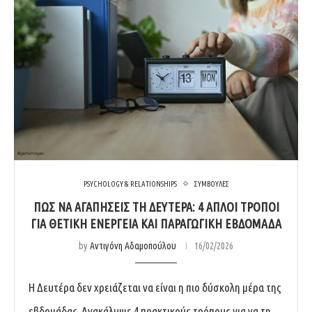
PSYCHOLOGY & RELATIONSHIPS
ΣΥΜΒΟΥΛΕΣ
ΠΏΣ ΝΑ ΑΓΑΠΉΣΕΙΣ ΤΗ ΔΕΥΤΈΡΑ: 4 ΑΠΛΟΊ ΤΡΌΠΟΙ
ΓΙΑ ΘΕΤΙΚΉ ΕΝΈΡΓΕΙΑ ΚΑΙ ΠΑΡΑΓΩΓΙΚΉ ΕΒΔΟΜΆΔΑ
by
Αντιγόνη Αδαμοπούλου
16/02/2026
Η Δευτέρα δεν χρειάζεται να είναι η πιο δύσκολη μέρα της
εβδομάδας. Ανακάλυψε 4 πρακτικούς τρόπους για να τη