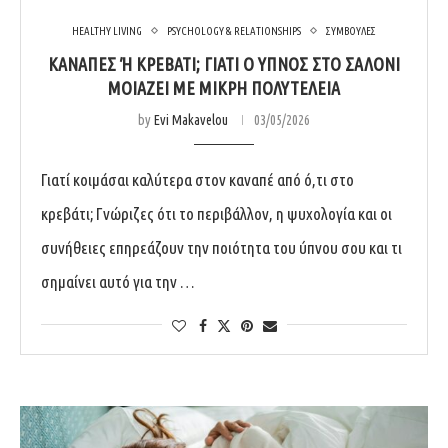
HEALTHY LIVING
PSYCHOLOGY & RELATIONSHIPS
ΣΥΜΒΟΥΛΕΣ
ΚΑΝΑΠΈΣ Ή ΚΡΕΒΆΤΙ; ΓΙΑΤΊ Ο ΎΠΝΟΣ ΣΤΟ ΣΑΛΌΝΙ Μ
ΟΙΆΖΕΙ ΜΕ ΜΙΚΡΉ ΠΟΛΥΤΈΛΕΙΑ
by
Evi Makavelou
03/05/2026
Γιατί κοιμάσαι καλύτερα στον καναπέ από ό,τι στο
κρεβάτι; Γνώριζες ότι το περιβάλλον, η ψυχολογία και οι
συνήθειες επηρεάζουν την ποιότητα του ύπνου σου και τι
σημαίνει αυτό για την …