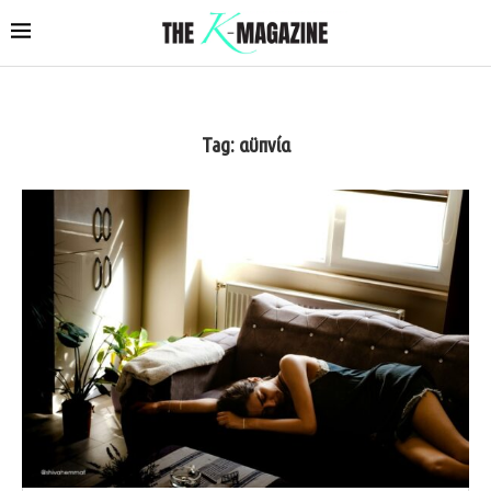
Tag:
αϋπνία