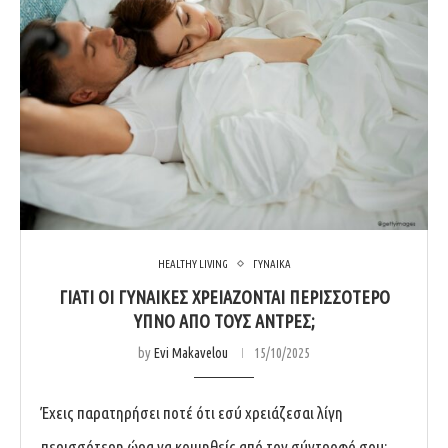
HEALTHY LIVING
ΓΥΝΑΙΚΑ
ΓΙΑΤΊ ΟΙ ΓΥΝΑΊΚΕΣ ΧΡΕΙΆΖΟΝΤΑΙ ΠΕΡΙΣΣΌΤΕΡΟ
ΎΠΝΟ ΑΠΌ ΤΟΥΣ ΆΝΤΡΕΣ;
by
Evi Makavelou
15/10/2025
Έχεις παρατηρήσει ποτέ ότι εσύ χρειάζεσαι λίγη
περισσότερη ώρα να κοιμηθείς από τον σύντροφό σου;