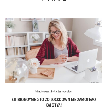
What to wear...by A.Adamopoulou
ΕΠΙΒΙΏΝΟΥΜΕ ΣΤΟ 2Ο LOCKDOWN ΜΕ ΧΑΜΌΓΕΛΟ
ΚΑΙ ΣΤΥΛ!