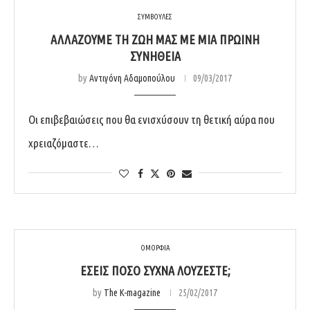
ΣΥΜΒΟΥΛΕΣ
ΑΛΛΆΖΟΥΜΕ ΤΗ ΖΩΉ ΜΑΣ ΜΕ ΜΊΑ ΠΡΩΙΝΉ
ΣΥΝΉΘΕΙΑ
by
Αντιγόνη Αδαμοπούλου
09/03/2017
Οι επιβεβαιώσεις που θα ενισχύσουν τη θετική αύρα που
χρειαζόμαστε…
ΟΜΟΡΦΙΑ
ΕΣΕΊΣ ΠΌΣΟ ΣΥΧΝΆ ΛΟΎΖΕΣΤΕ;
by
The K-magazine
25/02/2017