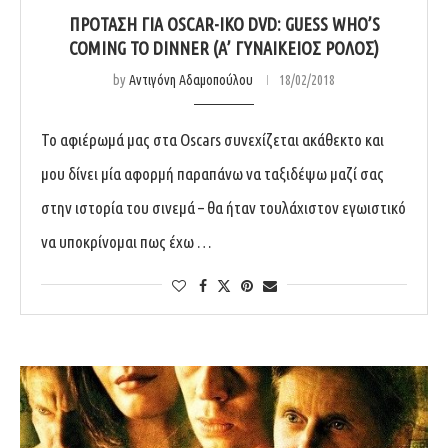
ΠΡΌΤΑΣΗ ΓΙΑ OSCAR-ΙΚΌ DVD: GUESS WHO’S
COMING TO DINNER (Α’ ΓΥΝΑΙΚΕΊΟΣ ΡΌΛΟΣ)
by
Αντιγόνη Αδαμοπούλου
18/02/2018
Το αφιέρωμά μας στα Oscars συνεχίζεται ακάθεκτο και
μου δίνει μία αφορμή παραπάνω να ταξιδέψω μαζί σας
στην ιστορία του σινεμά – θα ήταν τουλάχιστον εγωιστικό
να υποκρίνομαι πως έχω …