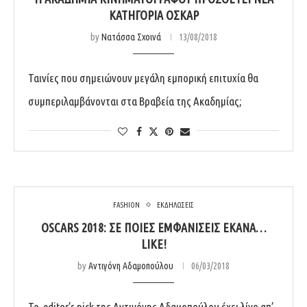
ΚΑΤΗΓΟΡΊΑ ΌΣΚΑΡ
by
Νατάσσα Σχοινά
13/08/2018
Ταινίες που σημειώνουν μεγάλη εμπορική επιτυχία θα
συμπεριλαμβάνονται στα Βραβεία της Ακαδημίας;
FASHION
ΕΚΔΗΛΩΣΕΙΣ
OSCARS 2018: ΣΕ ΠΟΙΕΣ ΕΜΦΑΝΊΣΕΙΣ ΈΚΑΝΑ…
LIKE!
by
Αντιγόνη Αδαμοπούλου
06/03/2018
Το editor’s pick της Αντιγόνης Αδαμοπούλου έχει λίγο απ’