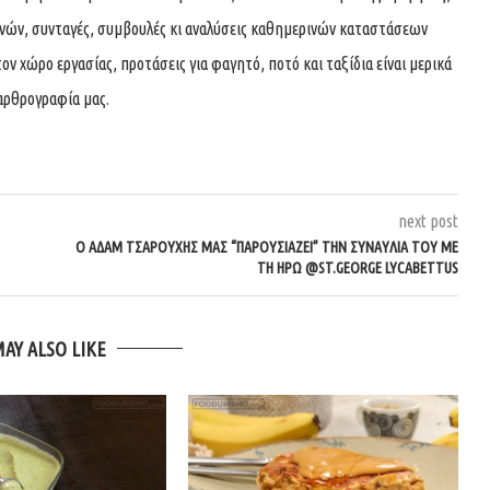
χνών, συνταγές, συμβουλές κι αναλύσεις καθημερινών καταστάσεων
τον χώρο εργασίας, προτάσεις για φαγητό, ποτό και ταξίδια είναι μερικά
αρθρογραφία μας.
next post
Ο ΑΔΆΜ ΤΣΑΡΟΎΧΗΣ ΜΑΣ “ΠΑΡΟΥΣΙΆΖΕΙ” ΤΗΝ ΣΥΝΑΥΛΊΑ ΤΟΥ ΜΕ
ΤΗ ΗΡΏ @ST.GEORGE LYCABETTUS
MAY ALSO LIKE