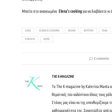
Μπείτε στο ανανεωμένο
Elena’s cooking
για να διαβάσετε κι
CAKE
ELENA IS COOKING
VEGAN
ΒΟΎΤΥΡΟ
ΓΆΛΑ
ΣΥΝΤΑΓΉ
ΧΩΡΊΣ
0 comments
THE K-MAGAZINE
Tο The K-magazine by Katerina Manta ασχ
θεματικές του καλύπτουν όλους τους ρόλ
Στόχος μας είναι να της υπενθυμίζουμε τ
καθημερινότητα της. Συνεντεύξεις από ε