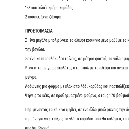
1-2 κουταλιές κρέμα καρύδας
2 κούπες άχνη ζάχαρη
ΠΡΟΕΤΟΙΜΑΣΙΑ:
Σ’ ένα μεγάλο μπολ ρίχνεις το αλεύρι κοσκινισμένο μαζί με το 
την βανίλια.
Σε ένα κατσαρολάκι ζεσταίνεις, σε μέτρια φωτιά, το γάλα αμυγ
Ρίχνεις το μείγμα σοκολάτας στο μπολ με το αλεύρι και ανακατ
μείγμα.
Λαδώνεις μια φόρμα με ελάχιστο λάδι καρύδας και πασπαλίζεις 
Ψήνεις το κέικ, σε προθερμασμένο φούρνο, στους 170 βαθμούς
Περιμένοντας το κέικ να ψηθεί, σε ένα άλλο μπολ ρίχνεις την 
πιρούνι για να φτιάξεις το γλάσο καρύδας που θα καλύψεις το κ
απολαμβάνεις!