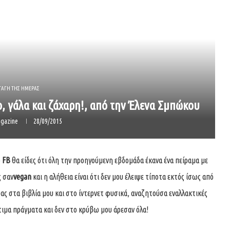
ΤΑΓΗ ΤΗΣ ΗΜΕΡΑΣ
, γάλα και ζάχαρη!, από την Έλενα Σμπώκου
gazine
28/09/2015
ο
FB
θα είδες ότι όλη την προηγούμενη εβδομάδα έκανα ένα πείραμα με
ς σαν
vegan
και η αλήθεια είναι ότι δεν μου έλειψε τίποτα εκτός ίσως από
οντας στα βιβλία μου και στο ίντερνετ φυσικά, αναζητούσα εναλλακτικές
τιμα πράγματα και δεν στο κρύβω μου άρεσαν όλα!