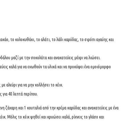
κακάο, το κολοκυθάκι, το αλάτι, το λάδι καρύδας, το σιρόπι αγαύης και
δάλου μαζί με την σοκολάτα και ανακατεύεις μέχρι να λιώσει.
εύεις καλά για να ενωθούν τα υλικά και να προκύψει ένα ομοιόμορφο
με αλεύρι για να μην κολλήσει το κέικ.
 για 40 λεπτά περίπου.
άχνη ζάχαρη και 1 κουταλιά από την κρέμα καρύδας και ανακατεύεις με ένα
έικ. Μόλις το κέικ ψηθεί και κρυώσει καλά, ρίχνεις το γλάσο και