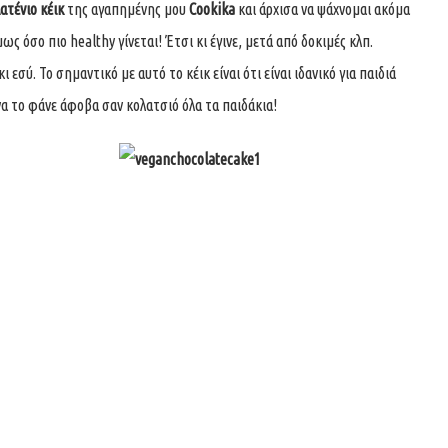
ατένιο κέικ
της αγαπημένης μου
Cookika
και άρχισα να ψάχνομαι ακόμα
μως όσο πιο healthy γίνεται! Έτσι κι έγινε, μετά από δοκιμές κλπ.
σύ. Το σημαντικό με αυτό το κέικ είναι ότι είναι ιδανικό για παιδιά
 να το φάνε άφοβα σαν κολατσιό όλα τα παιδάκια!