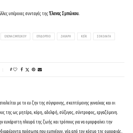
 άλλες υπέροχες συνταγές της
Έλενας Σμπώκου
.
ΈΛΕΝΑ ΣΜΠΏΚΟΥ
ΕΠΙΔΌΡΠΙΟ
ΖΑΧΑΡΗ
ΚΕΪΚ
ΣΟΚΟΛΆΤΑ
0
ολείται με το ευ ζην της σύγχρονης, σκεπτόμενης γυναίκας και οι
ους της ως μητέρα, κόρη, αδελφή, σύζυγος, σύντροφος, εργαζόμενη.
ην ευχάριστη πλευρά της ζωής και τρόπους για να ομορφαίνει την
νδιαφέροντα πρόσωπα που εμπνέουν, νέα από τον κόσμο της ομορφιάς,