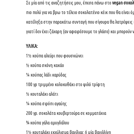
Σε μία από τις αναζητήσεις μου, έπεσα πάνω στο
vegan σοκολ
πιο πολύ για να βρω το τέλειο σοκολατένιο κέικ που θα είναι ό
κατέληξα στην παρακάτω συνταγή που σίγουρα θα λατρέψεις κι ε
γιατί δεν έχει ζάχαρη (αν αφαιρέσουμε το γλάσο) και μπορούν
ΥΛΙΚΑ:
1½ κούπα αλεύρι που φουσκώνει
½ κούπα σκόνη κακάο
¼ κούπας λάδι καρύδας
100 γρ τριμμένο κολοκυθάκι στο ψιλό τρίφτη
½ κουταλάκι αλάτι
¼ κούπα σιρόπι αγαύης
200 γρ. σοκολάτα κουβερτούρα σε κομματάκια
¾ κούπα γάλα αμυγδάλου
1½ κουταλάκι εκχύλισμα βανίλιας ή μία βανιλλίνη