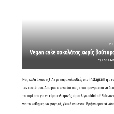
ΣΥΝ
Vegan cake σοκολάτας χωρίς βούτυρο
by
The K-Ma
Ναι, καλά άκουσες! Αν με παρακολουθείς στο
instagram
ή στ
τον εαυτό μου. Αποφάσισα να δω πως είναι πραγματικά να ζει
το τυρί που για να είμαι ειλικρινής είμαι λίγο addicted! Ψάχν
για το καθημερινό φαγητό, γλυκό και σνακ. Βρήκα αρκετά νόσ