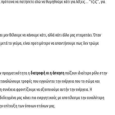
α πρότεινα να πατήσετε
εδώ
να θυμηθούμε κάτι για λέξεις… “τζιζ”, για
ι μεν θέλουμε να κάνουμε κάτι, αλλά κάτι άλλο μας σταματάει. Όταν
ο μετά το γεύμα, είναι προτιμότερο να απαντήσουμε πως δεν τρώμε
ην πραγματικότητα η
διατροφή κι η άσκηση
παίζουν ιδιαίτερο ρόλο στην
καταναλώνουμε τροφές που εγγυώνται την ενέργεια που το σώμα και
η συνέχεια φροντίζουμε να αξιοποιούμε αυτήν την ενέργεια. Η
δεδειγμένα μας κάνει πιο ενεργητικούς με αποτέλεσμα την ευκολότερη
ην επίτευξη των όποιων στόχων μας.