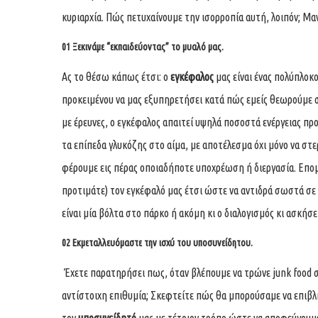
κυριαρχία. Πώς πετυχαίνουμε την ισορροπία αυτή, λοιπόν; Μα
01 Ξεκινάμε “εκπαιδεύοντας” το μυαλό μας.
Ας το θέσω κάπως έτσι: ο
εγκέφαλος
μας είναι ένας πολύπλοκ
προκειμένου να μας εξυπηρετήσει κατά πώς εμείς θεωρούμε σ
με έρευνες, ο εγκέφαλος απαιτεί υψηλά ποσοστά ενέργειας προ
τα επίπεδα γλυκόζης στο αίμα, με αποτέλεσμα όχι μόνο να στε
φέρουμε εις πέρας οποιαδήποτε υποχρέωση ή διεργασία. Επομ
προτιμάτε) τον εγκέφαλό μας έτσι ώστε να αντιδρά σωστά σε
είναι μία βόλτα στο πάρκο ή ακόμη κι ο διαλογισμός κι ασκήσ
02 Εκμεταλλευόμαστε την ισχύ του υποσυνείδητου.
Έχετε παρατηρήσει πως, όταν βλέπουμε να τρώνε junk food σ
αντίστοιχη επιθυμία; Σκεφτείτε πώς θα μπορούσαμε να επιβ
τον
υποσυνείδητό
μας με τέτοιον τρόπο ώστε να αποφεύγουμε 