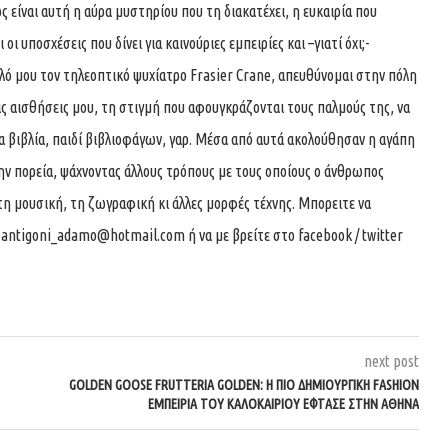
 είναι αυτή η αύρα μυστηρίου που τη διακατέχει, η ευκαιρία που
οι υποσχέσεις που δίνει για καινούριες εμπειρίες και –γιατί όχι;-
αλό μου τον τηλεοπτικό ψυχίατρο Frasier Crane, απευθύνομαι στην πόλη
ις αισθήσεις μου, τη στιγμή που αφουγκράζονται τους παλμούς της, να
 βιβλία, παιδί βιβλιοφάγων, γαρ. Μέσα από αυτά ακολούθησαν η αγάπη
την πορεία, ψάχνοντας άλλους τρόπους με τους οποίους ο άνθρωπος
τη μουσική, τη ζωγραφική κι άλλες μορφές τέχνης. Μπορειτε να
ο
antigoni_adamo@hotmail.com
ή να με βρείτε στο facebook / twitter
next post
GOLDEN GOOSE FRUTTERIA GOLDEN: Η ΠΙΟ ΔΗΜΙΟΥΡΓΙΚΉ FASHION
ΕΜΠΕΙΡΊΑ ΤΟΥ ΚΑΛΟΚΑΙΡΙΟΎ ΈΦΤΑΣΕ ΣΤΗΝ ΑΘΉΝΑ