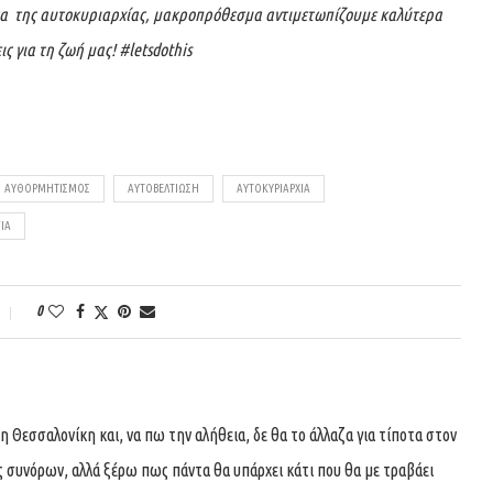
ητα της αυτοκυριαρχίας, μακροπρόθεσμα αντιμετωπίζουμε καλύτερα
ς για τη ζωή μας! #
letsdothis
ΑΥΘΟΡΜΗΤΙΣΜΌΣ
ΑΥΤΟΒΕΛΤΊΩΣΗ
ΑΥΤΟΚΥΡΙΑΡΧΊΑ
ΊΑ
0
 Θεσσαλονίκη και, να πω την αλήθεια, δε θα το άλλαζα για τίποτα στον
ς συνόρων, αλλά ξέρω πως πάντα θα υπάρχει κάτι που θα με τραβάει