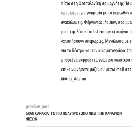
πίσω στη Θεσσαλονίκη σα μαγνήτης. Ίσως
προσφέρει για γνωριμία με το παρελθόν κι 
ανακαλύψεις. Φέρνοντας, λοιπόν, στο μυ
μου, της λέω «I’m listening» κι αφήνω τ
«χτυπήσουν» υπερωρίες. Μεγάλωσα με τα
για το θέατρο και τον κινηματογράφο. Σ
μπορεί να εκφραστεί, γνώρισα καλύτερα 
επικοινωνήσετε μαζί μου μέσω mail στ
@Anti_Adamo
previous post
GRAN CANARIA: ΤΟ ΠΙΟ ΠΟΛΥΠΡΌΣΩΠΟ ΝΗΣΊ ΤΩΝ ΚΑΝΑΡΊΩΝ
ΝΉΣΩΝ