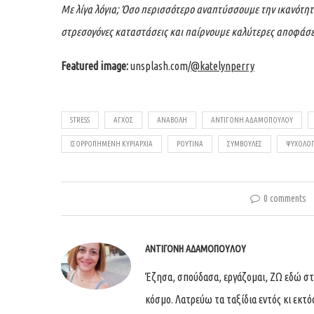
Με λίγα λόγια; Όσο περισσότερο αναπτύσσουμε την ικανότ
στρεσογόνες καταστάσεις και παίρνουμε καλύτερες αποφάσει
Featured image:
unsplash.com/
@katelynperry
STRESS
ΆΓΧΟΣ
ΑΝΑΒΟΛΉ
ΑΝΤΙΓΌΝΗ ΑΔΑΜΟΠΟΎΛΟΥ
ΙΣΟΡΡΟΠΗΜΈΝΗ ΚΥΡΙΑΡΧΊΑ
ΡΟΥΤΊΝΑ
ΣΥΜΒΟΥΛΈΣ
ΨΥΧΟΛΟΓ
0 comments
ΑΝΤΙΓΌΝΗ ΑΔΑΜΟΠΟΎΛΟΥ
Έζησα, σπούδασα, εργάζομαι, ΖΩ εδώ στη
κόσμο. Λατρεύω τα ταξίδια εντός κι εκτό