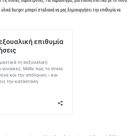
 υλικά burger μπορεί σταδιακά να μας δημιουργήσει την επιθυμία να