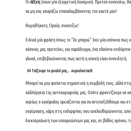
Οι
λέξεις
έχουν μία εξαιρετική δυναμική. Προτού συνεχίσω, θ
να μη σας κουράζω επαναλαμβάνοντας τον εαυτό μου!
Θυμηθήκατε; Ωραία, συνεχίζω!
Ειδικά μία φράση όπως το “δε μπορώ” έχει μία υπόνοια πως να
κάποιος μας προτείνει, για παράδειγμα, ένα πλούσιο επιδόρπι
γλυκά, επιβεβαιώνοντας πως αυτή η αποχή είναι συνειδητή.
04 Ταϊζουμε το μυαλό μας… κυριολεκτικά!
Μπορεί να μην φαίνεται σημαντική η συμβολή τους, αλλά στ
καλλιέργεια της αυτοκυριαρχίας μας. Οπότε φροντίζουμε να 
κυρίως ο εγκέφαλος χρειάζονται για να αντεπεξέλθουμε και στ
εκγύμναση, χάρη στις ενδορφίνες που απελευθερώνονται, απο
διεκπεραίωση των υποχρεώσεων μας και, σε βάθος χρόνου, τ