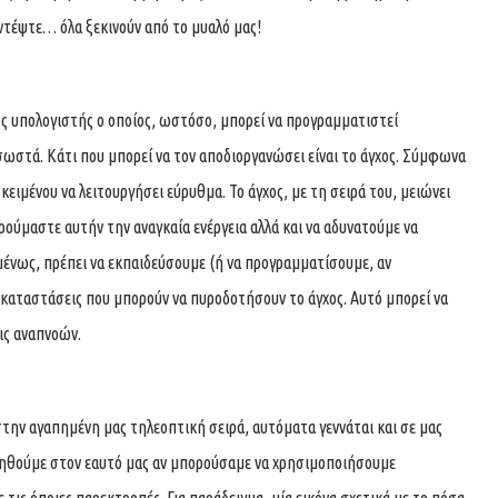
ντέψτε… όλα ξεκινούν από το μυαλό μας!
ος υπολογιστής ο οποίος, ωστόσο, μπορεί να προγραμματιστεί
ωστά. Κάτι που μπορεί να τον αποδιοργανώσει είναι το άγχος. Σύμφωνα
κειμένου να λειτουργήσει εύρυθμα. Το άγχος, με τη σειρά του, μειώνει
ρούμαστε αυτήν την αναγκαία ενέργεια αλλά και να αδυνατούμε να
ένως, πρέπει να εκπαιδεύσουμε (ή να προγραμματίσουμε, αν
 καταστάσεις που μπορούν να πυροδοτήσουν το άγχος. Αυτό μπορεί να
εις αναπνοών.
την αγαπημένη μας τηλεοπτική σειρά, αυτόματα γεννάται και σε μας
ληθούμε στον εαυτό μας αν μπορούσαμε να χρησιμοποιήσουμε
τις όποιες παρεκτροπές. Για παράδειγμα, μία εικόνα σχετικά με το πόσα