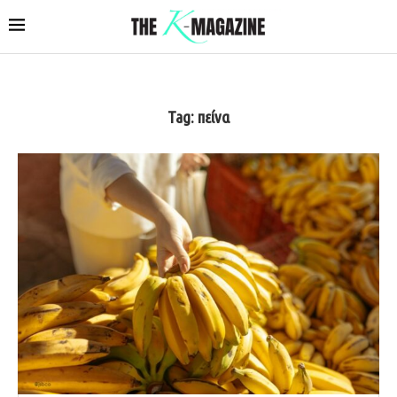
Tag:
πείνα