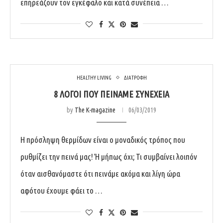
επηρεάζουν τον εγκέφαλο και κατά συνέπεια …
HEALTHY LIVING
ΔΙΑΤΡΟΦΗ
8 ΛΌΓΟΙ ΠΟΥ ΠΕΙΝΆΜΕ ΣΥΝΈΧΕΙΑ
by
The K-magazine
06/03/2019
Η πρόσληψη θερμίδων είναι ο μοναδικός τρόπος που
ρυθμίζει την πεινά μας! Ή μήπως όχι; Τι συμβαίνει λοιπόν
όταν αισθανόμαστε ότι πεινάμε ακόμα και λίγη ώρα
αφότου έχουμε φάει το …