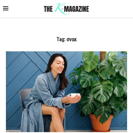
Tag:
σνακ