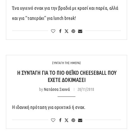
Ένα υγιεινό σνακ για την βραδιά με κρασί και παρέα, αλλά
και για “ταπεράκι” για lunch break!
ΣΥΝΤΑΓΗ ΤΗΣ ΗΜΕΡΑΣ
Η ΣΥΝΤΑΓΉ ΓΙΑ ΤΟ ΠΙΟ ΘΕΪΚΌ CHEESEBALL ΠΟΥ
ΈΧΕΤΕ ΔΟΚΙΜΆΣΕΙ
by
Νατάσσα Σχοινά
20/11/2018
Η ιδανική πρόταση για ορεκτικό ή σνακ.