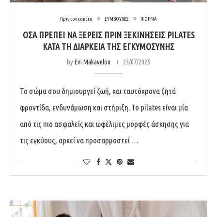
Πριν τον τοκετο
ΣΥΜΒΟΥΛΕΣ
ΦΟΡΜΑ
ΌΣΑ ΠΡΈΠΕΙ ΝΑ ΞΈΡΕΙΣ ΠΡΙΝ ΞΕΚΙΝΉΣΕΙΣ PILATES
ΚΑΤΆ ΤΗ ΔΙΆΡΚΕΙΑ ΤΗΣ ΕΓΚΥΜΟΣΎΝΗΣ
by
Evi Makavelou
23/07/2025
Το σώμα σου δημιουργεί ζωή, και ταυτόχρονα ζητά
φροντίδα, ενδυνάμωση και στήριξη. Το pilates είναι μία
από τις πιο ασφαλείς και ωφέλιμες μορφές άσκησης για
τις εγκύους, αρκεί να προσαρμοστεί …