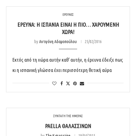
ΕΡΕΥΝΕΣ
ΈΡΕΥΝΑ: Η ΙΣΠΑΝΊΑ ΕΊΝΑΙ Η ΠΙΟ… ΧΑΡΟΎΜΕΝΗ
ΧΏΡΑ!
by
Αντιγόνη Αδαμοπούλου
25/02/2016
Εκτός από τη χώρα αυτήν καθ’ αυτήν, η έρευνα έδειξε πως
κι η ισπανική γλώσσα έχει περισσότερη θετική αύρα
ΣΥΝΤΑΓΗ ΤΗΣ ΗΜΕΡΑΣ
PAELLA ΘΑΛΑΣΣΙΝΏΝ
by
The K-magazine
19/04/2015