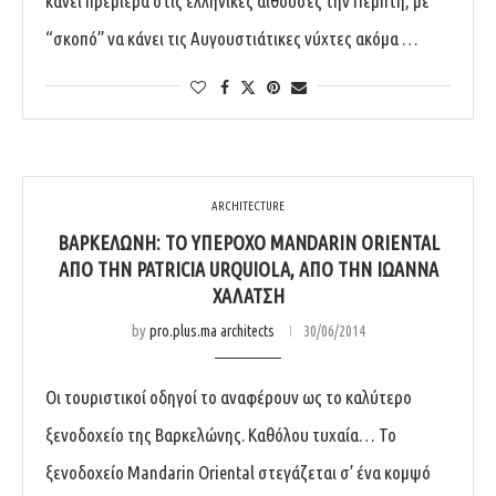
κάνει πρεμιέρα στις ελληνικές αίθουσες την Πέμπτη, με
“σκοπό” να κάνει τις Αυγουστιάτικες νύχτες ακόμα …
ARCHITECTURE
ΒΑΡΚΕΛΏΝΗ: ΤΟ ΥΠΈΡΟΧΟ MANDARIN ORIENTAL
ΑΠΌ ΤΗΝ PATRICIA URQUIOLA, ΑΠΌ ΤΗΝ ΙΩΆΝΝΑ
ΧΑΛΆΤΣΗ
by
pro.plus.ma architects
30/06/2014
Οι τουριστικοί οδηγοί το αναφέρουν ως το καλύτερο
ξενοδοχείο της Βαρκελώνης. Καθόλου τυχαία… To
ξενοδοχείο Mandarin Oriental στεγάζεται σ’ ένα κομψό